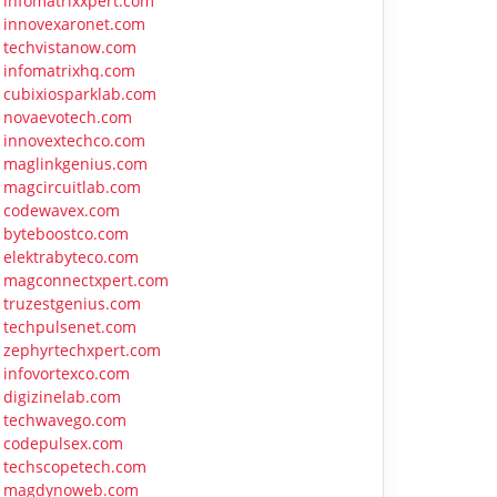
infomatrixxpert.com
innovexaronet.com
techvistanow.com
infomatrixhq.com
cubixiosparklab.com
novaevotech.com
innovextechco.com
maglinkgenius.com
magcircuitlab.com
codewavex.com
byteboostco.com
elektrabyteco.com
magconnectxpert.com
truzestgenius.com
techpulsenet.com
zephyrtechxpert.com
infovortexco.com
digizinelab.com
techwavego.com
codepulsex.com
techscopetech.com
magdynoweb.com