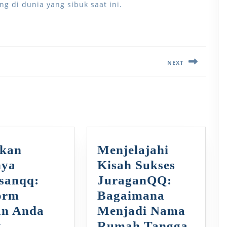
 di dunia yang sibuk saat ini.
NEXT
Next
post:
kan
Menjelajahi
nya
Kisah Sukses
sanqq:
JuraganQQ:
orm
Bagaimana
an Anda
Menjadi Nama
k
Rumah Tangga