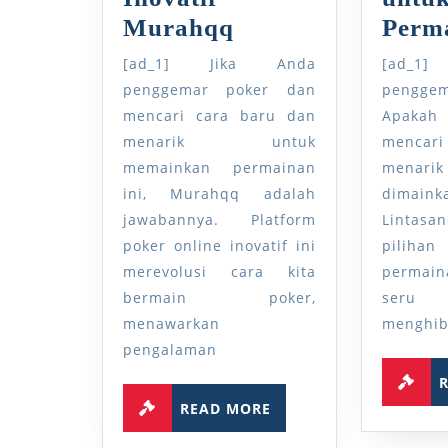
Bergabunglah
Murahqq
Perm
dengan
[ad_1] Jika Anda
[ad_1]
Revolusi
penggemar poker dan
penggem
Poker
mencari cara baru dan
Apakah
menarik untuk
mencari
dengan
memainkan permainan
mena
Gameplay
ini, Murahqq adalah
dimain
Inovatif
jawabannya. Platform
Lintas
Murahqq
poker online inovatif ini
piliha
merevolusi cara kita
permai
bermain poker,
seru
menawarkan
menghib
pengalaman
READ
READ MORE
MORE