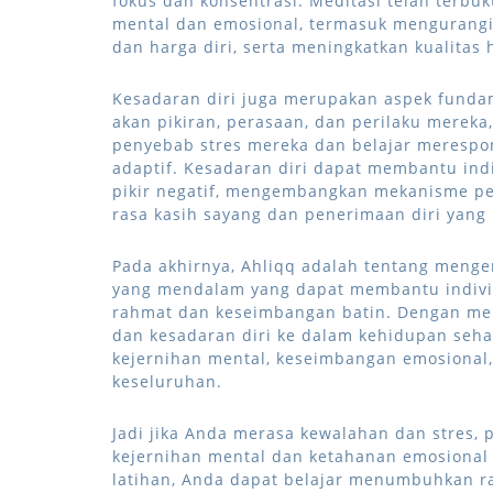
fokus dan konsentrasi. Meditasi telah terbu
mental dan emosional, termasuk mengurangi
dan harga diri, serta meningkatkan kualitas
Kesadaran diri juga merupakan aspek fundam
akan pikiran, perasaan, dan perilaku merek
penyebab stres mereka dan belajar merespon
adaptif. Kesadaran diri dapat membantu ind
pikir negatif, mengembangkan mekanisme p
rasa kasih sayang dan penerimaan diri yang 
Pada akhirnya, Ahliqq adalah tentang meng
yang mendalam yang dapat membantu indivi
rahmat dan keseimbangan batin. Dengan men
dan kesadaran diri ke dalam kehidupan seha
kejernihan mental, keseimbangan emosional,
keseluruhan.
Jadi jika Anda merasa kewalahan dan stres,
kejernihan mental dan ketahanan emosional 
latihan, Anda dapat belajar menumbuhkan r