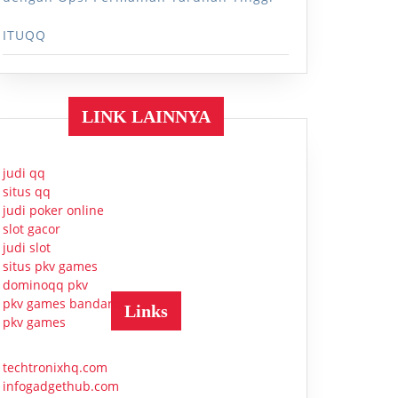
ITUQQ
LINK LAINNYA
judi qq
situs qq
judi poker online
slot gacor
judi slot
situs pkv games
dominoqq pkv
pkv games bandarqq
Links
pkv games
techtronixhq.com
infogadgethub.com