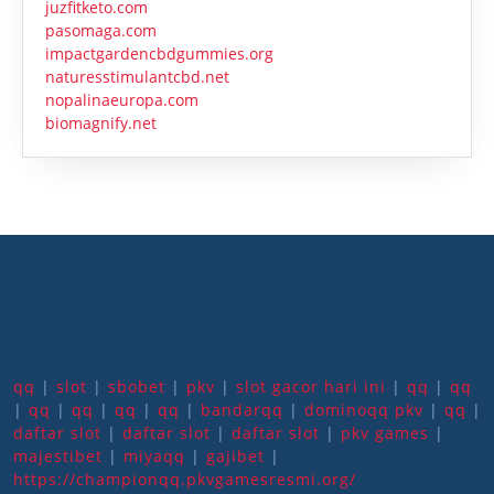
juzfitketo.com
pasomaga.com
impactgardencbdgummies.org
naturesstimulantcbd.net
nopalinaeuropa.com
biomagnify.net
qq
|
slot
|
sbobet
|
pkv
|
slot gacor hari ini
|
qq
|
qq
|
qq
|
qq
|
qq
|
qq
|
bandarqq
|
dominoqq pkv
|
qq
|
daftar slot
|
daftar slot
|
daftar slot
|
pkv games
|
majestibet
|
miyaqq
|
gajibet
|
https://championqq.pkvgamesresmi.org/