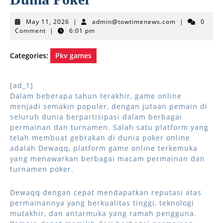
May
admin@towtim
May 11, 2026
|
admin@towtimenews.com
|
0
11,
Comment
|
6:01 pm
2026
Categories:
Pkv games
[ad_1]
Dalam beberapa tahun terakhir, game online
menjadi semakin populer, dengan jutaan pemain di
seluruh dunia berpartisipasi dalam berbagai
permainan dan turnamen. Salah satu platform yang
telah membuat gebrakan di dunia poker online
adalah Dewaqq, platform game online terkemuka
yang menawarkan berbagai macam permainan dan
turnamen poker.
Dewaqq dengan cepat mendapatkan reputasi atas
permainannya yang berkualitas tinggi, teknologi
mutakhir, dan antarmuka yang ramah pengguna.