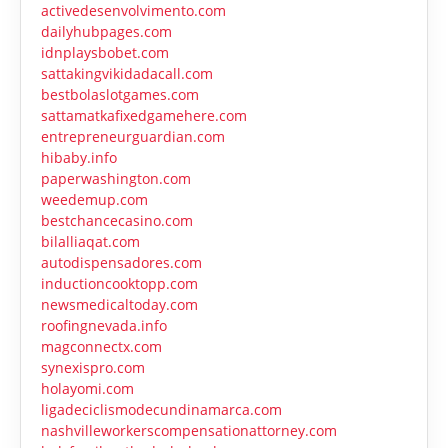
activedesenvolvimento.com
dailyhubpages.com
idnplaysbobet.com
sattakingvikidadacall.com
bestbolaslotgames.com
sattamatkafixedgamehere.com
entrepreneurguardian.com
hibaby.info
paperwashington.com
weedemup.com
bestchancecasino.com
bilalliaqat.com
autodispensadores.com
inductioncooktopp.com
newsmedicaltoday.com
roofingnevada.info
magconnectx.com
synexispro.com
holayomi.com
ligadeciclismodecundinamarca.com
nashvilleworkerscompensationattorney.com