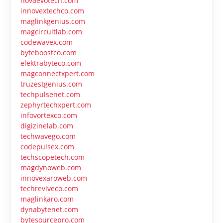
novaevotech.com
innovextechco.com
maglinkgenius.com
magcircuitlab.com
codewavex.com
byteboostco.com
elektrabyteco.com
magconnectxpert.com
truzestgenius.com
techpulsenet.com
zephyrtechxpert.com
infovortexco.com
digizinelab.com
techwavego.com
codepulsex.com
techscopetech.com
magdynoweb.com
innovexaroweb.com
techreviveco.com
maglinkaro.com
dynabytenet.com
bytesourcepro.com