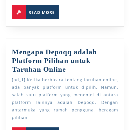
Online
READ
READ MORE
MORE
Mengapa Depoqq adalah
Platform Pilihan untuk
Mengapa
Taruhan Online
Depoqq
[ad_1] Ketika berbicara tentang taruhan online,
adalah
ada banyak platform untuk dipilih. Namun,
Platform
salah satu platform yang menonjol di antara
platform lainnya adalah Depoqq. Dengan
Pilihan
antarmuka yang ramah pengguna, beragam
untuk
pilihan
Taruhan
Online