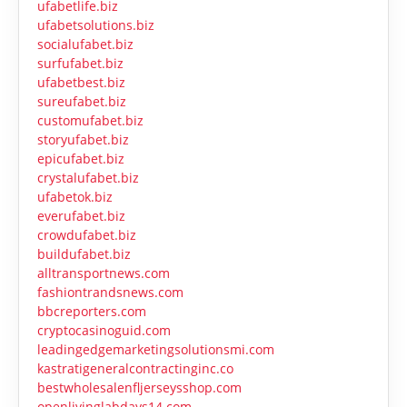
ufabetlife.biz
ufabetsolutions.biz
socialufabet.biz
surfufabet.biz
ufabetbest.biz
sureufabet.biz
customufabet.biz
storyufabet.biz
epicufabet.biz
crystalufabet.biz
ufabetok.biz
everufabet.biz
crowdufabet.biz
buildufabet.biz
alltransportnews.com
fashiontrandsnews.com
bbcreporters.com
cryptocasinoguid.com
leadingedgemarketingsolutionsmi.com
kastratigeneralcontractinginc.co
bestwholesalenfljerseysshop.com
openlivinglabdays14.com