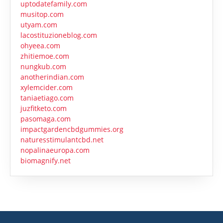
uptodatefamily.com
musitop.com
utyam.com
lacostituzioneblog.com
ohyeea.com
zhitiemoe.com
nungkub.com
anotherindian.com
xylemcider.com
taniaetiago.com
juzfitketo.com
pasomaga.com
impactgardencbdgummies.org
naturesstimulantcbd.net
nopalinaeuropa.com
biomagnify.net