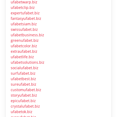
ufabetwarp.biz
ufabetclip.biz
expertufabet.biz
fantasyufabet.biz
ufabetsiam.biz
swissufabet.biz
ufabetbusiness.biz
greenufabet.biz
ufabetcolor.biz
extraufabet.biz
ufabetlife.biz
ufabetsolutions.biz
socialufabet.biz
surfufabet.biz
ufabetbest.biz
sureufabet.biz
customufabet.biz
storyufabet.biz
epicufabet.biz
crystalufabet.biz
ufabetok.biz