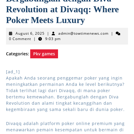
Revolution at Divaqq: Where
Poker Meets Luxury
August
admin@towt
August 6, 2025
|
admin@towtimenews.com
|
6,
0 Comment
|
9:03 pm
2025
Categories:
Pkv games
[ad_1]
Apakah Anda seorang penggemar poker yang ingin
meningkatkan permainan Anda ke level berikutnya?
Tidak terlihat lagi dari Divaqq, di mana poker
bertemu kemewahan. Bergabunglah dengan Diva
Revolution dan alami tingkat kecanggihan dan
kegembiraan yang sama sekali baru di dunia poker.
Divaqq adalah platform poker online premium yang
menawarkan pemain kesempatan untuk bermain di