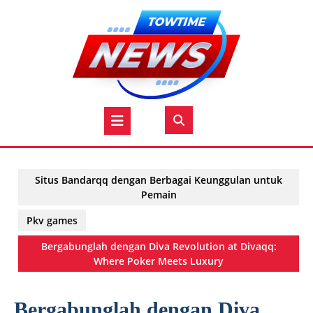
Skip
to
content
Open
Button
Situs Bandarqq dengan Berbagai Keunggulan untuk
Pemain
Pkv games
Bergabunglah dengan Diva Revolution at Divaqq:
Where Poker Meets Luxury
Bergabunglah dengan Diva