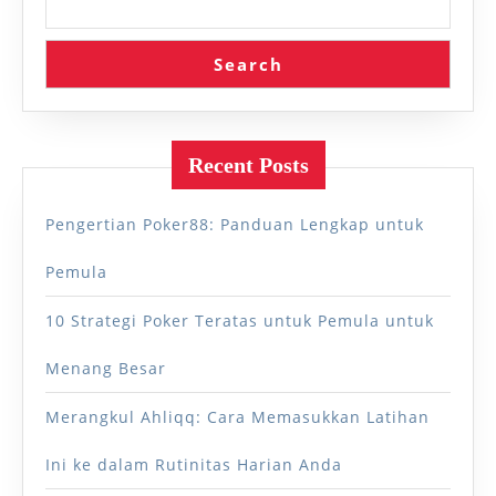
Search
Recent Posts
Pengertian Poker88: Panduan Lengkap untuk
Pemula
10 Strategi Poker Teratas untuk Pemula untuk
Menang Besar
Merangkul Ahliqq: Cara Memasukkan Latihan
Ini ke dalam Rutinitas Harian Anda