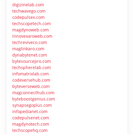
digizinelab.com
techwavego.com
codepulsex.com
techscopetech.com
magdynoweb.com
innovexaroweb.com
techreviveco.com
maglinkaro.com
dynabytenet.com
bytesourcepro.com
techspherelab.com
infomatrixlab.com
codeversehub.com
byteverseweb.com
magconnecthub.com
byteboostgenius.com
synapsegoplus.com
infopedianet.com
codepulsenet.com
magdynotech.com
techscopehq.com