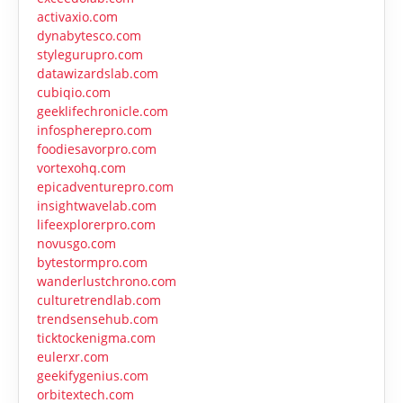
activaxio.com
dynabytesco.com
stylegurupro.com
datawizardslab.com
cubiqio.com
geeklifechronicle.com
infospherepro.com
foodiesavorpro.com
vortexohq.com
epicadventurepro.com
insightwavelab.com
lifeexplorerpro.com
novusgo.com
bytestormpro.com
wanderlustchrono.com
culturetrendlab.com
trendsensehub.com
ticktockenigma.com
eulerxr.com
geekifygenius.com
orbitextech.com