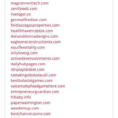
magconnecttech.com
zenifyweb.com
livetogel.co
genmatfiredoor.com
findlascegasproperties.com
healthhavenrobbie.com
donanddonnadesigns.com
eagleoneconstructiontx.com
equiflexvitality.com
onlylovesg.com
activedesenvolvimento.com
dailyhubpages.com
idnplaysbobet.com
sattakingvikidadacall.com
bestbolaslotgames.com
sattamatkafixedgamehere.com
entrepreneurguardian.com
hibaby.info
paperwashington.com
weedemup.com
bestchancecasino.com