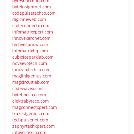
bytesourcehq.com
byteinsightnet.com
codepulsetechco.com
digizineweb.com
codeconnectx.com
infomatrixxpert.com
innovexaronet.com
techvistanow.com
infomatrixhq.com
cubixiosparklab.com
novaevotech.com
innovextechco.com
maglinkgenius.com
magcircuitlab.com
codewavex.com
byteboostco.com
elektrabyteco.com
magconnectxpert.com
truzestgenius.com
techpulsenet.com
zephyrtechxpert.com
infovortexco.com