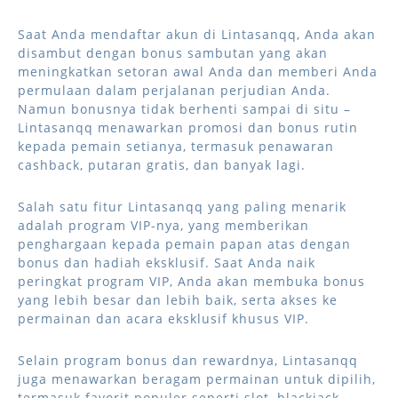
Saat Anda mendaftar akun di Lintasanqq, Anda akan
disambut dengan bonus sambutan yang akan
meningkatkan setoran awal Anda dan memberi Anda
permulaan dalam perjalanan perjudian Anda.
Namun bonusnya tidak berhenti sampai di situ –
Lintasanqq menawarkan promosi dan bonus rutin
kepada pemain setianya, termasuk penawaran
cashback, putaran gratis, dan banyak lagi.
Salah satu fitur Lintasanqq yang paling menarik
adalah program VIP-nya, yang memberikan
penghargaan kepada pemain papan atas dengan
bonus dan hadiah eksklusif. Saat Anda naik
peringkat program VIP, Anda akan membuka bonus
yang lebih besar dan lebih baik, serta akses ke
permainan dan acara eksklusif khusus VIP.
Selain program bonus dan rewardnya, Lintasanqq
juga menawarkan beragam permainan untuk dipilih,
termasuk favorit populer seperti slot, blackjack,