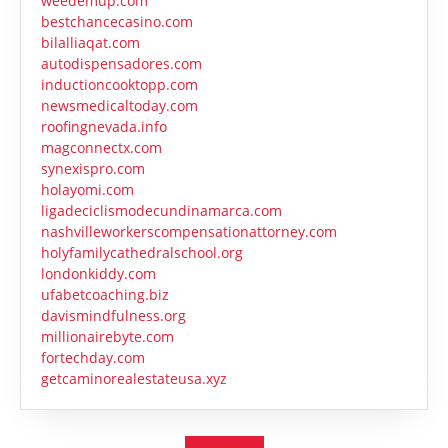
weedemup.com
bestchancecasino.com
bilalliaqat.com
autodispensadores.com
inductioncooktopp.com
newsmedicaltoday.com
roofingnevada.info
magconnectx.com
synexispro.com
holayomi.com
ligadeciclismodecundinamarca.com
nashvilleworkerscompensationattorney.com
holyfamilycathedralschool.org
londonkiddy.com
ufabetcoaching.biz
davismindfulness.org
millionairebyte.com
fortechday.com
getcaminorealestateusa.xyz