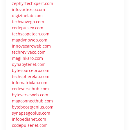
zephyrtechxpert.com
infovortexco.com
digizinelab.com
techwavego.com
codepulsex.com
techscopetech.com
magdynoweb.com
innovexaroweb.com
techreviveco.com
maglinkaro.com
dynabytenet.com
bytesourcepro.com
techspherelab.com
infomatrixlab.com
codeversehub.com
byteverseweb.com
magconnecthub.com
byteboostgenius.com
synapsegoplus.com
infopedianet.com
codepulsenet.com