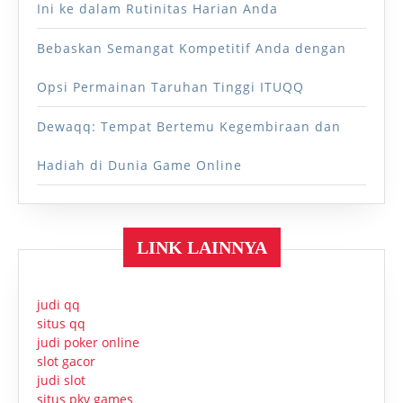
Ini ke dalam Rutinitas Harian Anda
Bebaskan Semangat Kompetitif Anda dengan
Opsi Permainan Taruhan Tinggi ITUQQ
Dewaqq: Tempat Bertemu Kegembiraan dan
Hadiah di Dunia Game Online
LINK LAINNYA
judi qq
situs qq
judi poker online
slot gacor
judi slot
situs pkv games