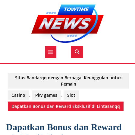
Skip
to
content
Open
Button
Situs Bandarqq dengan Berbagai Keunggulan untuk
Pemain
Casino
,
Pkv games
,
Slot
Dapatkan Bonus dan Reward Eksklusif di Lintasanqq
Dapatkan Bonus dan Reward