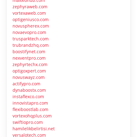
maxxiohub.com
zephyraweb.com
vortexaweb.com
optigeniusco.com
novuspherex.com
novaevopro.com
trusparktech.com
trubrandzhq.com
boostifynet.com
nexventpro.com
zephyrtechx.com
optigoxpert.com
novuswayz.com
actifypro.com
dynaboostx.com
instaflexco.com
innovistapro.com
flexiboostlab.com
vortexohqplus.com
swiftiopro.com
hamilelikbelirtisi.net
versalotech.com