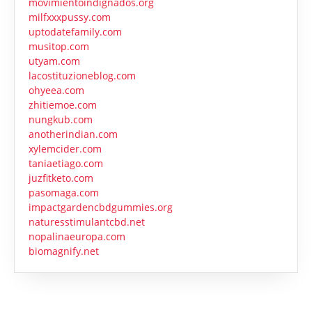
movimientoindignados.org
milfxxxpussy.com
uptodatefamily.com
musitop.com
utyam.com
lacostituzioneblog.com
ohyeea.com
zhitiemoe.com
nungkub.com
anotherindian.com
xylemcider.com
taniaetiago.com
juzfitketo.com
pasomaga.com
impactgardencbdgummies.org
naturesstimulantcbd.net
nopalinaeuropa.com
biomagnify.net