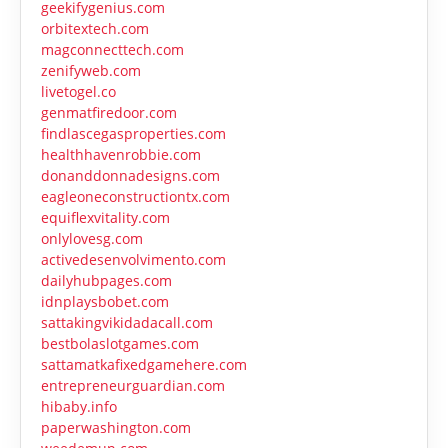
geekifygenius.com
orbitextech.com
magconnecttech.com
zenifyweb.com
livetogel.co
genmatfiredoor.com
findlascegasproperties.com
healthhavenrobbie.com
donanddonnadesigns.com
eagleoneconstructiontx.com
equiflexvitality.com
onlylovesg.com
activedesenvolvimento.com
dailyhubpages.com
idnplaysbobet.com
sattakingvikidadacall.com
bestbolaslotgames.com
sattamatkafixedgamehere.com
entrepreneurguardian.com
hibaby.info
paperwashington.com