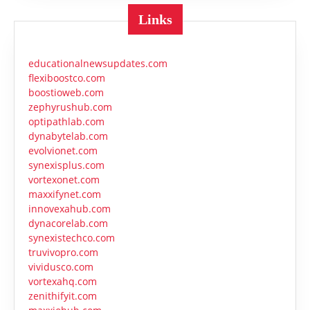
Links
educationalnewsupdates.com
flexiboostco.com
boostioweb.com
zephyrushub.com
optipathlab.com
dynabytelab.com
evolvionet.com
synexisplus.com
vortexonet.com
maxxifynet.com
innovexahub.com
dynacorelab.com
synexistechco.com
truvivopro.com
vividusco.com
vortexahq.com
zenithifyit.com