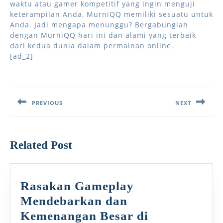
waktu atau gamer kompetitif yang ingin menguji
keterampilan Anda, MurniQQ memiliki sesuatu untuk
Anda. Jadi mengapa menunggu? Bergabunglah
dengan MurniQQ hari ini dan alami yang terbaik
dari kedua dunia dalam permainan online.
[ad_2]
Post
navigation
PREVIOUS
NEXT
Previous
Next
post:
post:
Related Post
Rasakan Gameplay
Mendebarkan dan
Kemenangan Besar di