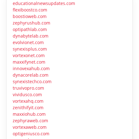
educationalnewsupdates.com
flexiboostco.com
boostioweb.com
zephyrushub.com
optipathlab.com
dynabytelab.com
evolvionet.com
synexisplus.com
vortexonet.com
maxxifynet.com
innovexahub.com
dynacorelab.com
synexistechco.com
truvivopro.com
vividusco.com
vortexahq.com
zenithifyit.com
maxxiohub.com
zephyraweb.com
vortexaweb.com
optigeniusco.com