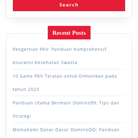
Search
Recent Posts
Pengertian PKV: Panduan Komprehensif
Asuransi Kesehatan Swasta
10 Game PKV Teratas untuk Dimainkan pada
tahun 2023
Panduan Utama Bermain Domino99: Tips dan
Strategi
Memahami Dasar-Dasar DominoQQ: Panduan