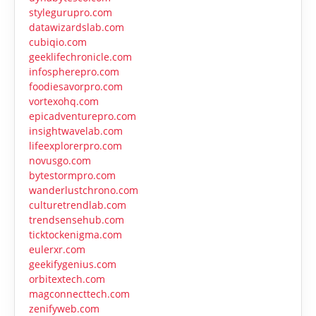
stylegurupro.com
datawizardslab.com
cubiqio.com
geeklifechronicle.com
infospherepro.com
foodiesavorpro.com
vortexohq.com
epicadventurepro.com
insightwavelab.com
lifeexplorerpro.com
novusgo.com
bytestormpro.com
wanderlustchrono.com
culturetrendlab.com
trendsensehub.com
ticktockenigma.com
eulerxr.com
geekifygenius.com
orbitextech.com
magconnecttech.com
zenifyweb.com