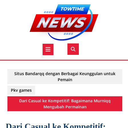
Skip
to
content
Open
Button
Situs Bandarqq dengan Berbagai Keunggulan untuk
Pemain
Pkv games
Dari Casual ke Kompetitif: Bagaimana Murniqq
Mengubah Permainan
Dari Casual ke Kompetitif: