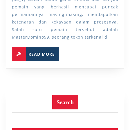
Duni
pemain yang berhasil mencapai puncak
Mast
permainannya masing-masing, mendapatkan
ketenaran dan kekayaan dalam prosesnya.
Melih
Salah satu pemain tersebut adalah
Feno
MasterDomino99, seorang tokoh terkenal di
Perm
Onlin
READ
READ MORE
MORE
Search