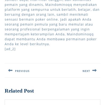
pemain yang dinamis, Maindominoqq menyediakan
platform yang sempurna untuk berlatih, belajar, dan
bersaing dengan orang lain, sambil menikmati
sensasi bermain poker online. Jadi apakah Anda
seorang pemain pemula yang baru memulai atau
seorang profesional berpengalaman yang ingin
mempertajam keterampilan Anda, Maindominoqq
dapat membantu Anda membawa permainan poker
Anda ke level berikutnya.
[ad_2]
Post
navigation
PREVIOUS
NEXT
Previous
Next
post:
post:
Related Post