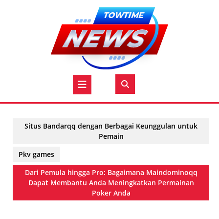
Skip
to
content
Open
Button
Situs Bandarqq dengan Berbagai Keunggulan untuk
Pemain
Pkv games
Dari Pemula hingga Pro: Bagaimana Maindominoqq
Dapat Membantu Anda Meningkatkan Permainan
Poker Anda