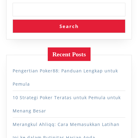
Search
Recent Posts
Pengertian Poker88: Panduan Lengkap untuk
Pemula
10 Strategi Poker Teratas untuk Pemula untuk
Menang Besar
Merangkul Ahliqq: Cara Memasukkan Latihan
Ini ke dalam Rutinitas Harian Anda