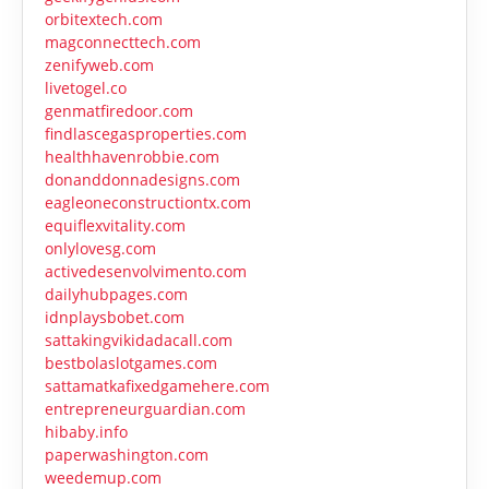
orbitextech.com
magconnecttech.com
zenifyweb.com
livetogel.co
genmatfiredoor.com
findlascegasproperties.com
healthhavenrobbie.com
donanddonnadesigns.com
eagleoneconstructiontx.com
equiflexvitality.com
onlylovesg.com
activedesenvolvimento.com
dailyhubpages.com
idnplaysbobet.com
sattakingvikidadacall.com
bestbolaslotgames.com
sattamatkafixedgamehere.com
entrepreneurguardian.com
hibaby.info
paperwashington.com
weedemup.com