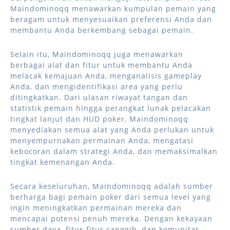
Maindominoqq menawarkan kumpulan pemain yang
beragam untuk menyesuaikan preferensi Anda dan
membantu Anda berkembang sebagai pemain.
Selain itu, Maindominoqq juga menawarkan
berbagai alat dan fitur untuk membantu Anda
melacak kemajuan Anda, menganalisis gameplay
Anda, dan mengidentifikasi area yang perlu
ditingkatkan. Dari ulasan riwayat tangan dan
statistik pemain hingga perangkat lunak pelacakan
tingkat lanjut dan HUD poker, Maindominoqq
menyediakan semua alat yang Anda perlukan untuk
menyempurnakan permainan Anda, mengatasi
kebocoran dalam strategi Anda, dan memaksimalkan
tingkat kemenangan Anda.
Secara keseluruhan, Maindominoqq adalah sumber
berharga bagi pemain poker dari semua level yang
ingin meningkatkan permainan mereka dan
mencapai potensi penuh mereka. Dengan kekayaan
sumber daya, fitur-fitur canggih, dan komunitas