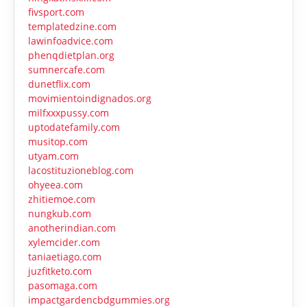
fivsport.com
templatedzine.com
lawinfoadvice.com
phenqdietplan.org
sumnercafe.com
dunetflix.com
movimientoindignados.org
milfxxxpussy.com
uptodatefamily.com
musitop.com
utyam.com
lacostituzioneblog.com
ohyeea.com
zhitiemoe.com
nungkub.com
anotherindian.com
xylemcider.com
taniaetiago.com
juzfitketo.com
pasomaga.com
impactgardencbdgummies.org