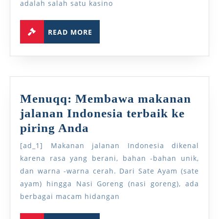
adalah salah satu kasino
Panduan
Memaksimalkan
READ
READ MORE
MORE
Pengalaman
Kasino
Online
Anda
Menuqq: Membawa makanan
jalanan Indonesia terbaik ke
Menuqq:
piring Anda
Membawa
[ad_1] Makanan jalanan Indonesia dikenal
makanan
karena rasa yang berani, bahan -bahan unik,
jalanan
dan warna -warna cerah. Dari Sate Ayam (sate
ayam) hingga Nasi Goreng (nasi goreng), ada
Indonesia
berbagai macam hidangan
terbaik
ke
READ