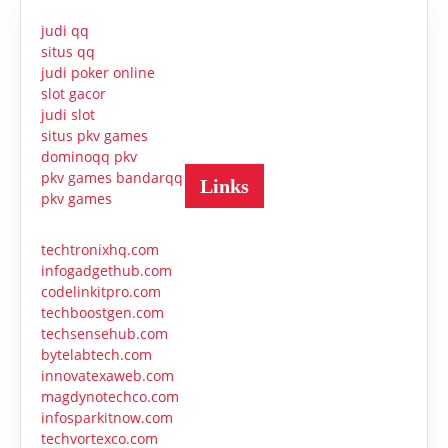
judi qq
situs qq
judi poker online
slot gacor
judi slot
situs pkv games
dominoqq pkv
pkv games bandarqq
Links
pkv games
techtronixhq.com
infogadgethub.com
codelinkitpro.com
techboostgen.com
techsensehub.com
bytelabtech.com
innovatexaweb.com
magdynotechco.com
infosparkitnow.com
techvortexco.com