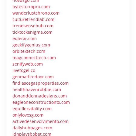
novusgo.com
bytestormpro.com
wanderlustchrono.com
culturetrendlab.com
trendsensehub.com
ticktockenigma.com
eulerxr.com
geekifygenius.com
orbitextech.com
magconnecttech.com
zenifyweb.com
livetogel.co
genmatfiredoor.com
findlascegasproperties.com
healthhavenrobbie.com
donanddonnadesigns.com
eagleoneconstructiontx.com
equiflexvitality.com
onlylovesg.com
activedesenvolvimento.com
dailyhubpages.com
idnplaysbobet.com