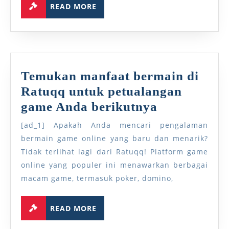
READ MORE
piring
MORE
Anda
Temukan manfaat bermain di
Ratuqq untuk petualangan
Temukan
game Anda berikutnya
manfaat
[ad_1] Apakah Anda mencari pengalaman
bermain
bermain game online yang baru dan menarik?
di
Tidak terlihat lagi dari Ratuqq! Platform game
online yang populer ini menawarkan berbagai
Ratuqq
macam game, termasuk poker, domino,
untuk
petualanga
READ
READ MORE
MORE
game
Anda