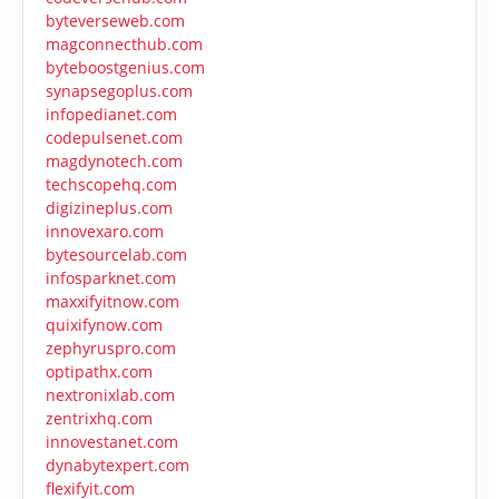
byteverseweb.com
magconnecthub.com
byteboostgenius.com
synapsegoplus.com
infopedianet.com
codepulsenet.com
magdynotech.com
techscopehq.com
digizineplus.com
innovexaro.com
bytesourcelab.com
infosparknet.com
maxxifyitnow.com
quixifynow.com
zephyruspro.com
optipathx.com
nextronixlab.com
zentrixhq.com
innovestanet.com
dynabytexpert.com
flexifyit.com