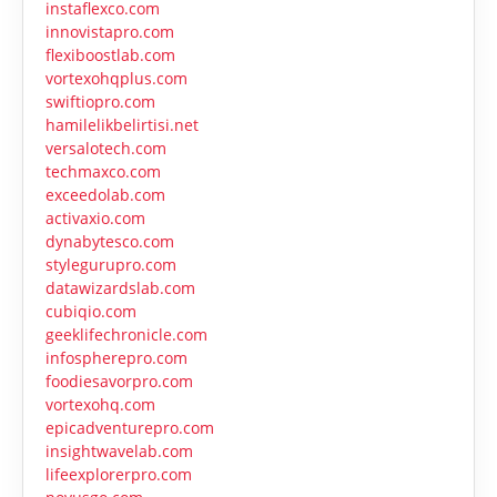
instaflexco.com
innovistapro.com
flexiboostlab.com
vortexohqplus.com
swiftiopro.com
hamilelikbelirtisi.net
versalotech.com
techmaxco.com
exceedolab.com
activaxio.com
dynabytesco.com
stylegurupro.com
datawizardslab.com
cubiqio.com
geeklifechronicle.com
infospherepro.com
foodiesavorpro.com
vortexohq.com
epicadventurepro.com
insightwavelab.com
lifeexplorerpro.com