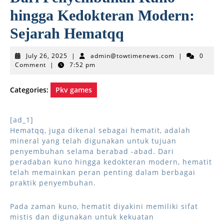
hingga Kedokteran Modern:
Sejarah Hematqq
July
admin@towtim
July 26, 2025
|
admin@towtimenews.com
|
0
26,
Comment
|
7:52 pm
2025
Categories:
Pkv games
[ad_1]
Hematqq, juga dikenal sebagai hematit, adalah
mineral yang telah digunakan untuk tujuan
penyembuhan selama berabad -abad. Dari
peradaban kuno hingga kedokteran modern, hematit
telah memainkan peran penting dalam berbagai
praktik penyembuhan.
Pada zaman kuno, hematit diyakini memiliki sifat
mistis dan digunakan untuk kekuatan