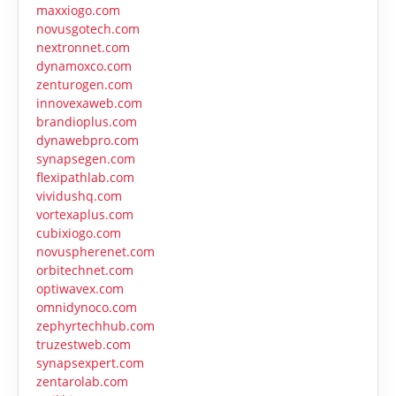
maxxiogo.com
novusgotech.com
nextronnet.com
dynamoxco.com
zenturogen.com
innovexaweb.com
brandioplus.com
dynawebpro.com
synapsegen.com
flexipathlab.com
vividushq.com
vortexaplus.com
cubixiogo.com
novuspherenet.com
orbitechnet.com
optiwavex.com
omnidynoco.com
zephyrtechhub.com
truzestweb.com
synapsexpert.com
zentarolab.com