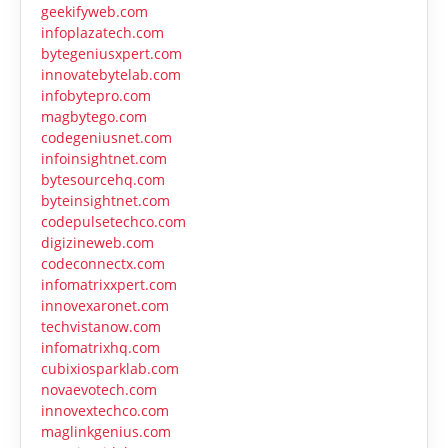
geekifyweb.com
infoplazatech.com
bytegeniusxpert.com
innovatebytelab.com
infobytepro.com
magbytego.com
codegeniusnet.com
infoinsightnet.com
bytesourcehq.com
byteinsightnet.com
codepulsetechco.com
digizineweb.com
codeconnectx.com
infomatrixxpert.com
innovexaronet.com
techvistanow.com
infomatrixhq.com
cubixiosparklab.com
novaevotech.com
innovextechco.com
maglinkgenius.com