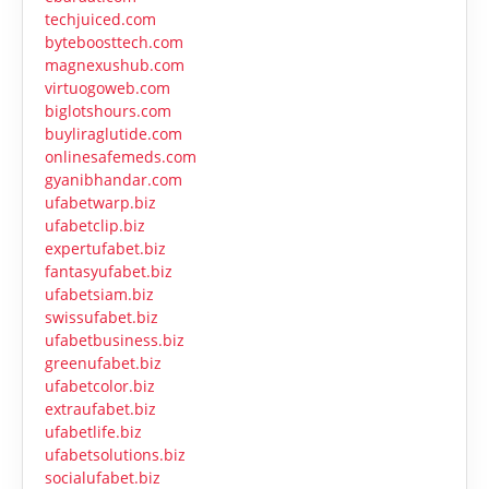
techjuiced.com
byteboosttech.com
magnexushub.com
virtuogoweb.com
biglotshours.com
buyliraglutide.com
onlinesafemeds.com
gyanibhandar.com
ufabetwarp.biz
ufabetclip.biz
expertufabet.biz
fantasyufabet.biz
ufabetsiam.biz
swissufabet.biz
ufabetbusiness.biz
greenufabet.biz
ufabetcolor.biz
extraufabet.biz
ufabetlife.biz
ufabetsolutions.biz
socialufabet.biz