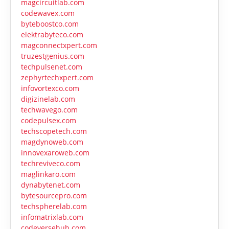
magcircuitlab.com
codewavex.com
byteboostco.com
elektrabyteco.com
magconnectxpert.com
truzestgenius.com
techpulsenet.com
zephyrtechxpert.com
infovortexco.com
digizinelab.com
techwavego.com
codepulsex.com
techscopetech.com
magdynoweb.com
innovexaroweb.com
techreviveco.com
maglinkaro.com
dynabytenet.com
bytesourcepro.com
techspherelab.com
infomatrixlab.com
codeversehub.com