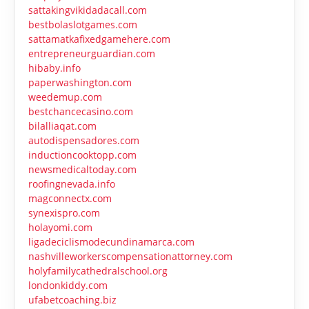
sattakingvikidadacall.com
bestbolaslotgames.com
sattamatkafixedgamehere.com
entrepreneurguardian.com
hibaby.info
paperwashington.com
weedemup.com
bestchancecasino.com
bilalliaqat.com
autodispensadores.com
inductioncooktopp.com
newsmedicaltoday.com
roofingnevada.info
magconnectx.com
synexispro.com
holayomi.com
ligadeciclismodecundinamarca.com
nashvilleworkerscompensationattorney.com
holyfamilycathedralschool.org
londonkiddy.com
ufabetcoaching.biz