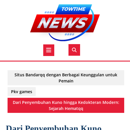
Skip
to
content
Open
Button
Situs Bandarqq dengan Berbagai Keunggulan untuk
Pemain
Pkv games
Dari Penyembuhan Kuno hingga Kedokteran Modern:
Sejarah Hematqq
Dari Penyembuhan Kuno