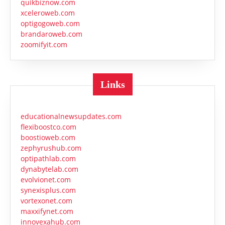
quikbiznow.com
xceleroweb.com
optigogoweb.com
brandaroweb.com
zoomifyit.com
Links
educationalnewsupdates.com
flexiboostco.com
boostioweb.com
zephyrushub.com
optipathlab.com
dynabytelab.com
evolvionet.com
synexisplus.com
vortexonet.com
maxxifynet.com
innovexahub.com