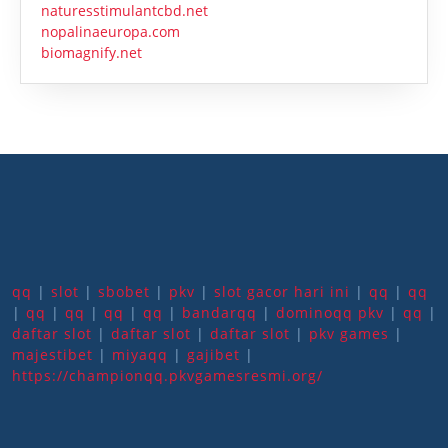
naturesstimulantcbd.net
nopalinaeuropa.com
biomagnify.net
qq
|
slot
|
sbobet
|
pkv
|
slot gacor hari ini
|
qq
|
qq
|
qq
|
qq
|
qq
|
qq
|
bandarqq
|
dominoqq pkv
|
qq
|
daftar slot
|
daftar slot
|
daftar slot
|
pkv games
|
majestibet
|
miyaqq
|
gajibet
|
https://championqq.pkvgamesresmi.org/