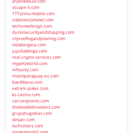
aryanews24.com
xscape-it.com
777azino-mobile.com
cobbseniorbowl.com
technowdesign.com
durexsecurityandshipping.com
cityroofingandplannig.com
ivdabergasa.com
juyultadesga.com
real-crypto-services.com
mypetzworld.com
infounty.com
investparaguay-eu.com
bwc88asia.com
extrem-poker.com
ks-casino.com
carcarepoints.com
thedoodlebreeders.com
grupohugodias.com
deqair.com
techsilvers.com
ningkatinskill.com