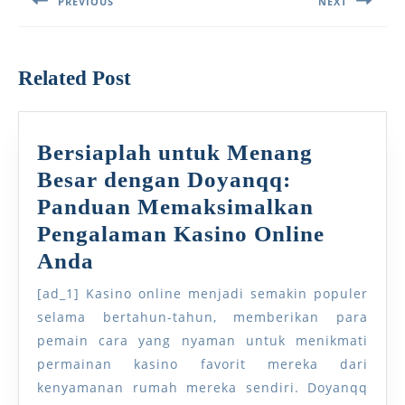
PREVIOUS
NEXT
Previous
Next
post:
post:
Related Post
Bersiaplah untuk Menang
Besar dengan Doyanqq:
Panduan Memaksimalkan
Pengalaman Kasino Online
Bersiaplah
Anda
untuk
[ad_1] Kasino online menjadi semakin populer
Menang
selama bertahun-tahun, memberikan para
Besar
pemain cara yang nyaman untuk menikmati
permainan kasino favorit mereka dari
dengan
kenyamanan rumah mereka sendiri. Doyanqq
Doyanqq: