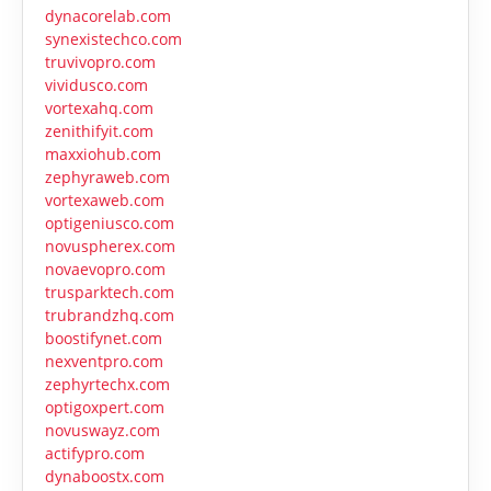
dynacorelab.com
synexistechco.com
truvivopro.com
vividusco.com
vortexahq.com
zenithifyit.com
maxxiohub.com
zephyraweb.com
vortexaweb.com
optigeniusco.com
novuspherex.com
novaevopro.com
trusparktech.com
trubrandzhq.com
boostifynet.com
nexventpro.com
zephyrtechx.com
optigoxpert.com
novuswayz.com
actifypro.com
dynaboostx.com