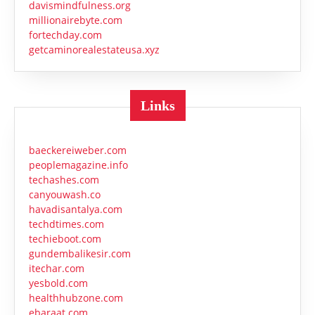
davismindfulness.org
millionairebyte.com
fortechday.com
getcaminorealestateusa.xyz
Links
baeckereiweber.com
peoplemagazine.info
techashes.com
canyouwash.co
havadisantalya.com
techdtimes.com
techieboot.com
gundembalikesir.com
itechar.com
yesbold.com
healthhubzone.com
ebaraat.com