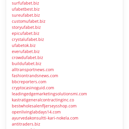
surfufabet.biz
ufabetbest.biz
sureufabet.biz
customufabet.biz
storyufabet.biz
epicufabet.biz
crystalufabet.biz
ufabetok.biz
everufabet.biz
crowdufabet.biz
buildufabet.biz
alltransportnews.com
fashiontrandsnews.com
bbcreporters.com
cryptocasinoguid.com
leadingedgemarketingsolutionsmi.com
kastratigeneralcontractinginc.co
bestwholesalenfljerseysshop.com
openlivinglabdays14.com
ayurvedakonsultti-kari-nokela.com
antitraders.biz