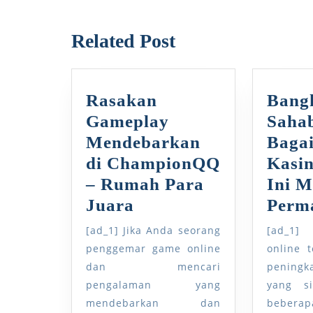
Previous
post:
Related Post
Rasakan
Bang
Gameplay
Saha
Mendebarkan
Baga
di ChampionQQ
Kasin
– Rumah Para
Ini 
Rasakan
Juara
Perm
Gameplay
[ad_1] Jika Anda seorang
[ad_1]
Mendebarkan
penggemar game online
online 
di
dan mencari
peningk
pengalaman yang
yang si
ChampionQQ
mendebarkan dan
bebe
–