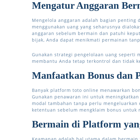
Mengatur Anggaran Berm
Mengelola anggaran adalah bagian penting d
menggunakan uang yang seharusnya dialokas
anggaran sebelum bermain dan patuhi keput
bijak, Anda dapat menikmati permainan tanp
Gunakan strategi pengelolaan uang seperti 
membantu Anda tetap terkontrol dan tidak k
Manfaatkan Bonus dan 
Banyak platform toto online menawarkan b
Gunakan penawaran ini untuk meningkatkan
modal tambahan tanpa perlu mengeluarkan d
ketentuan sebelum mengklaim bonus untuk 
Bermain di Platform yan
Keamanan adalah hal utama dalam bermain to