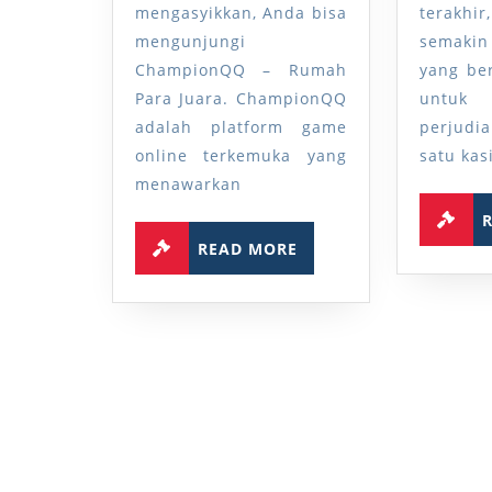
mengasyikkan, Anda bisa
terak
Rumah
mengunjungi
semakin
Para
ChampionQQ – Rumah
yang ber
Juara
Para Juara. ChampionQQ
untuk
adalah platform game
perjudi
online terkemuka yang
satu kas
menawarkan
READ
READ MORE
MORE