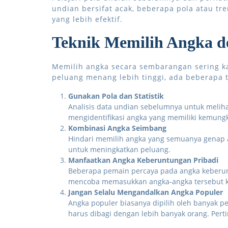
undian bersifat acak, beberapa pola atau t
yang lebih efektif.
Teknik Memilih Angka de
Memilih angka secara sembarangan sering ka
peluang menang lebih tinggi, ada beberapa t
Gunakan Pola dan Statistik
Analisis data undian sebelumnya untuk meliha
mengidentifikasi angka yang memiliki kemung
Kombinasi Angka Seimbang
Hindari memilih angka yang semuanya genap a
untuk meningkatkan peluang.
Manfaatkan Angka Keberuntungan Pribadi
Beberapa pemain percaya pada angka keberun
mencoba memasukkan angka-angka tersebut k
Jangan Selalu Mengandalkan Angka Populer
Angka populer biasanya dipilih oleh banyak p
harus dibagi dengan lebih banyak orang. Per