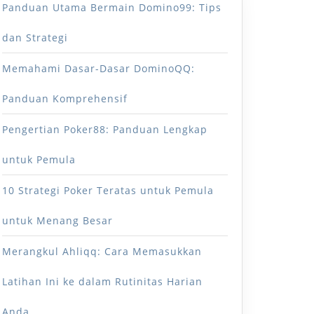
Panduan Utama Bermain Domino99: Tips
dan Strategi
Memahami Dasar-Dasar DominoQQ:
Panduan Komprehensif
Pengertian Poker88: Panduan Lengkap
untuk Pemula
10 Strategi Poker Teratas untuk Pemula
untuk Menang Besar
Merangkul Ahliqq: Cara Memasukkan
Latihan Ini ke dalam Rutinitas Harian
Anda