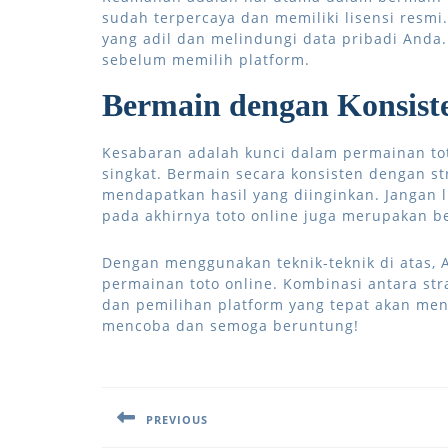
sudah terpercaya dan memiliki lisensi resmi
yang adil dan melindungi data pribadi Anda.
sebelum memilih platform.
Bermain dengan Konsist
Kesabaran adalah kunci dalam permainan to
singkat. Bermain secara konsisten dengan s
mendapatkan hasil yang diinginkan. Jangan 
pada akhirnya toto online juga merupakan b
Dengan menggunakan teknik-teknik di atas,
permainan toto online. Kombinasi antara str
dan pemilihan platform yang tepat akan me
mencoba dan semoga beruntung!
Post
navigation
PREVIOUS