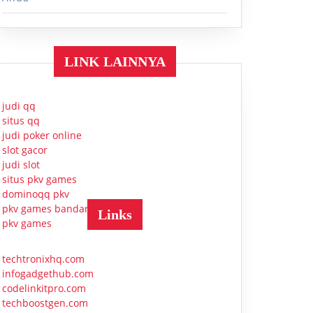
LINK LAINNYA
judi qq
situs qq
judi poker online
slot gacor
judi slot
situs pkv games
dominoqq pkv
pkv games bandarqq
Links
pkv games
techtronixhq.com
infogadgethub.com
codelinkitpro.com
techboostgen.com