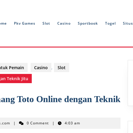
ome
Pkv Games
Slot
Casino
Sportbook
Togel
Situs
ntuk Pemain
Casino
,
Slot
n Teknik Jitu
ng Toto Online dengan Teknik
admin@towtimenews.com
s.com
|
0 Comment
|
4:03 am