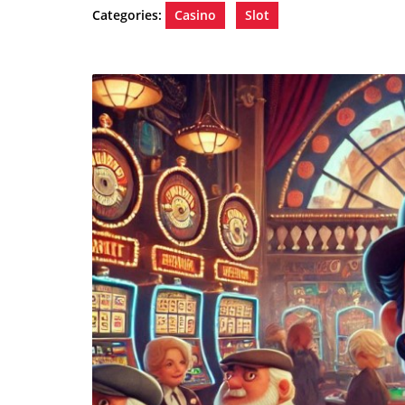
2024
Categories:
Casino
Slot