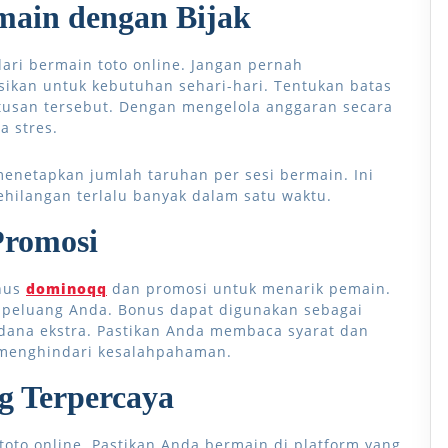
ain dengan Bijak
ari bermain toto online. Jangan pernah
ikan untuk kebutuhan sehari-hari. Tentukan batas
usan tersebut. Dengan mengelola anggaran secara
a stres.
menetapkan jumlah taruhan per sesi bermain. Ini
ehilangan terlalu banyak dalam satu waktu.
Promosi
onus
dominoqq
dan promosi untuk menarik pemain.
 peluang Anda. Bonus dapat digunakan sebagai
ana ekstra. Pastikan Anda membaca syarat dan
menghindari kesalahpahaman.
g Terpercaya
to online. Pastikan Anda bermain di platform yang