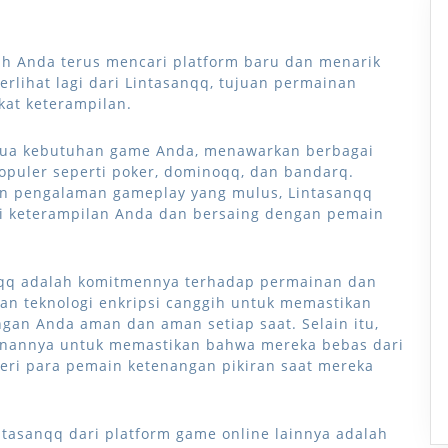
h Anda terus mencari platform baru dan menarik
rlihat lagi dari Lintasanqq, tujuan permainan
kat keterampilan.
emua kebutuhan game Anda, menawarkan berbagai
opuler seperti poker, dominoqq, dan bandarq.
n pengalaman gameplay yang mulus, Lintasanqq
i keterampilan Anda dan bersaing dengan pemain
anqq adalah komitmennya terhadap permainan dan
an teknologi enkripsi canggih untuk memastikan
ngan Anda aman dan aman setiap saat. Selain itu,
inannya untuk memastikan bahwa mereka bebas dari
beri para pemain ketenangan pikiran saat mereka
tasanqq dari platform game online lainnya adalah