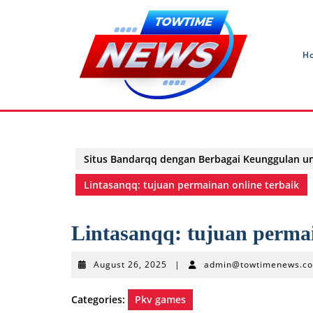
Skip
to
content
H
Situs Bandarqq dengan Berbagai Keunggulan u
Lintasanqq: tujuan permainan online terbaik
Lintasanqq: tujuan permai
August
August 26, 2025
|
admin@towtimenews.c
26,
2025
Categories:
Pkv games