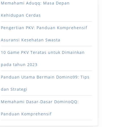
Memahami Aduqq: Masa Depan
Kehidupan Cerdas
Pengertian PKV: Panduan Komprehensif
Asuransi Kesehatan Swasta
10 Game PKV Teratas untuk Dimainkan
pada tahun 2023
Panduan Utama Bermain Domino99: Tips
dan Strategi
Memahami Dasar-Dasar DominoQQ:
Panduan Komprehensif