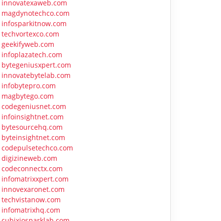
innovatexaweb.com
magdynotechco.com
infosparkitnow.com
techvortexco.com
geekifyweb.com
infoplazatech.com
bytegeniusxpert.com
innovatebytelab.com
infobytepro.com
magbytego.com
codegeniusnet.com
infoinsightnet.com
bytesourcehq.com
byteinsightnet.com
codepulsetechco.com
digizineweb.com
codeconnectx.com
infomatrixxpert.com
innovexaronet.com
99:
techvistanow.com
infomatrixhq.com
cubixiosparklab.com