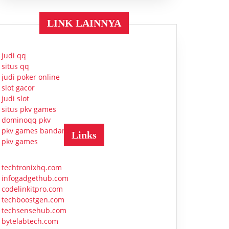
LINK LAINNYA
judi qq
situs qq
judi poker online
slot gacor
judi slot
situs pkv games
dominoqq pkv
pkv games bandarqq
Links
pkv games
techtronixhq.com
infogadgethub.com
codelinkitpro.com
techboostgen.com
techsensehub.com
bytelabtech.com