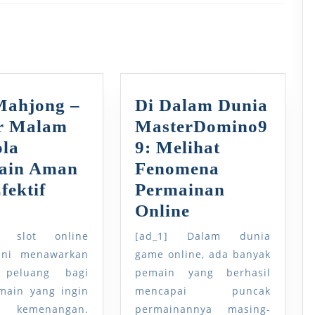
Next
post:
Mahjong –
Di Dalam Dunia
r Malam
MasterDomino9
ola
9: Melihat
ain Aman
Fenomena
fektif
Permainan
Slot
Di
Online
Mahjong
Dalam
n slot online
[ad_1] Dalam dunia
–
Dunia
ini menawarkan
game online, ada banyak
f
Gacor
MasterDomino
 peluang bagi
pemain yang berhasil
main yang ingin
mencapai puncak
Malam
Melihat
 kemenangan.
permainannya masing-