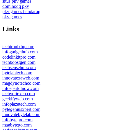
situs pkv games
dominoqq pkv
pkv games bandarqq
pkv games
Links
techtronixhq.com
infogadgethub.com
codelinkitpro.com
techboostgen.com
techsensehub.com
bytelabtech.com
innovatexaweb.com
magdynotechco.com
infosparkitnow.com
techvortexco.com
geekifyweb.com
infoplazatech.com
bytegeniusxpert.com
innovatebytelab.com
infobytepro.com
magbytego.com