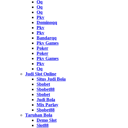
Qq
Qq
Qq
Pkv
Dominoqq
Pkv
Pkv
Bandarqq
Pkv Games
Poker
Poker
Pkv Games
Pkv
Qq
Judi Slot Online
Situs Judi Bola
Sbobet
Sbobet88
Sbobet
Judi Bola
Mix Parlay
Sbobet88
Taruhan Bola
Demo Slot
Slot88