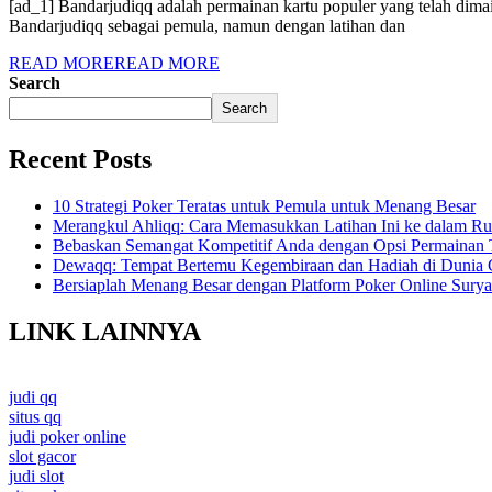
[ad_1] Bandarjudiqq adalah permainan kartu populer yang telah dima
Bandarjudiqq sebagai pemula, namun dengan latihan dan
READ MORE
READ MORE
Search
Search
Recent Posts
10 Strategi Poker Teratas untuk Pemula untuk Menang Besar
Merangkul Ahliqq: Cara Memasukkan Latihan Ini ke dalam Rut
Bebaskan Semangat Kompetitif Anda dengan Opsi Permainan
Dewaqq: Tempat Bertemu Kegembiraan dan Hadiah di Dunia
Bersiaplah Menang Besar dengan Platform Poker Online Sur
LINK LAINNYA
judi qq
situs qq
judi poker online
slot gacor
judi slot