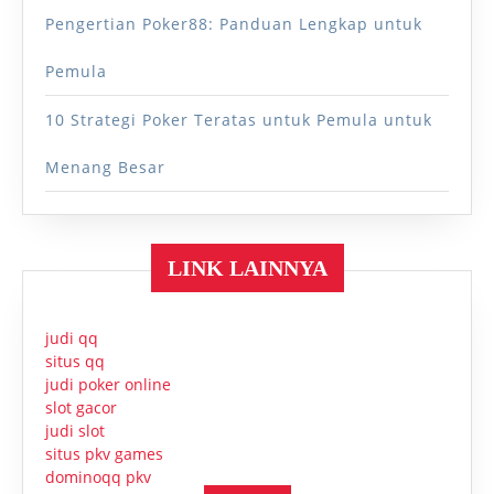
Pengertian Poker88: Panduan Lengkap untuk
Pemula
10 Strategi Poker Teratas untuk Pemula untuk
Menang Besar
LINK LAINNYA
judi qq
situs qq
judi poker online
slot gacor
judi slot
situs pkv games
dominoqq pkv