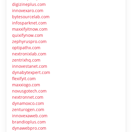
digizineplus.com
innovexaro.com
bytesourcelab.com
infosparknet.com
maxxifyitnow.com
quixifynow.com
zephyruspro.com
optipathx.com
nextronixlab.com
zentrixhq.com
innovestanet.com
dynabytexpert.com
flexifyit.com
maxxiogo.com
novusgotech.com
nextronnet.com
dynamoxco.com
zenturogen.com
innovexaweb.com
brandioplus.com
dynawebpro.com