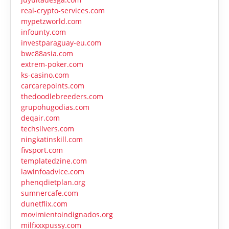
real-crypto-services.com
mypetzworld.com
infounty.com
investparaguay-eu.com
bwc88asia.com
extrem-poker.com
ks-casino.com
carcarepoints.com
thedoodlebreeders.com
grupohugodias.com
deqair.com
techsilvers.com
ningkatinskill.com
fivsport.com
templatedzine.com
lawinfoadvice.com
phenqdietplan.org
sumnercafe.com
dunetflix.com
movimientoindignados.org
milfxxxpussy.com