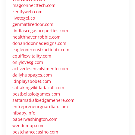
magconnecttech.com
zenifyweb.com
livetogel.co
genmatfiredoor.com
findlascegasproperties.com
healthhavenrobbie.com
donanddonnadesigns.com
eagleoneconstructiontx.com
equiflexvitality.com
onlylovesg.com
activedesenvolvimento.com
dailyhubpages.com
idnplaysbobet.com
sattakingvikidadacall.com
bestbolaslotgames.com
sattamatkafixedgamehere.com
entrepreneurguardian.com
hibaby.info
paperwashington.com
weedemup.com
bestchancecasino.com