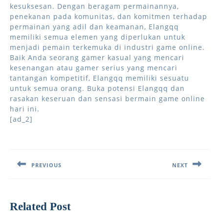
kesuksesan. Dengan beragam permainannya,
penekanan pada komunitas, dan komitmen terhadap
permainan yang adil dan keamanan, Elangqq
memiliki semua elemen yang diperlukan untuk
menjadi pemain terkemuka di industri game online.
Baik Anda seorang gamer kasual yang mencari
kesenangan atau gamer serius yang mencari
tantangan kompetitif, Elangqq memiliki sesuatu
untuk semua orang. Buka potensi Elangqq dan
rasakan keseruan dan sensasi bermain game online
hari ini.
[ad_2]
Post
navigation
PREVIOUS
NEXT
Previous
Next
post:
post:
Related Post