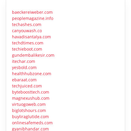
baeckereiweber.com
peoplemagazine.info
techashes.com
canyouwash.co
havadisantalya.com
techdtimes.com
techieboot.com
gundembalikesir.com
itechar.com
yesbold.com
healthhubzone.com
ebaraat.com
techjuiced.com
byteboosttech.com
magnexushub.com
virtuogoweb.com
biglotshours.com
buyliraglutide.com
onlinesafemeds.com
gyanibhandar.com