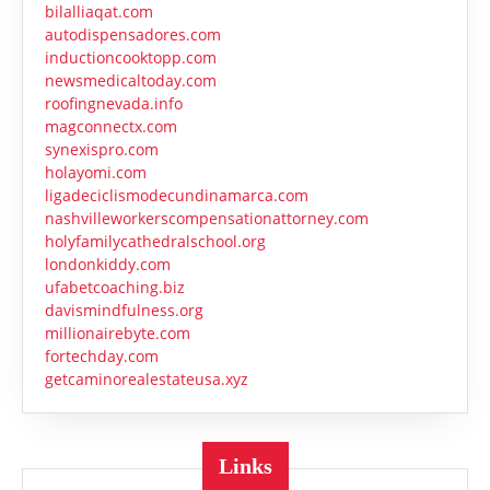
bilalliaqat.com
autodispensadores.com
inductioncooktopp.com
newsmedicaltoday.com
roofingnevada.info
magconnectx.com
synexispro.com
holayomi.com
ligadeciclismodecundinamarca.com
nashvilleworkerscompensationattorney.com
holyfamilycathedralschool.org
londonkiddy.com
ufabetcoaching.biz
davismindfulness.org
millionairebyte.com
fortechday.com
getcaminorealestateusa.xyz
Links