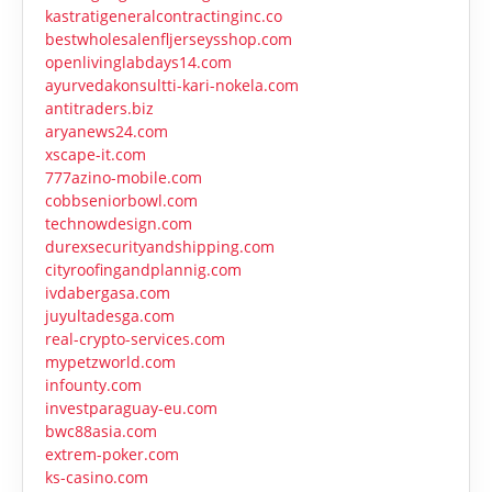
kastratigeneralcontractinginc.co
bestwholesalenfljerseysshop.com
openlivinglabdays14.com
ayurvedakonsultti-kari-nokela.com
antitraders.biz
aryanews24.com
xscape-it.com
777azino-mobile.com
cobbseniorbowl.com
technowdesign.com
durexsecurityandshipping.com
cityroofingandplannig.com
ivdabergasa.com
juyultadesga.com
real-crypto-services.com
mypetzworld.com
infounty.com
investparaguay-eu.com
bwc88asia.com
extrem-poker.com
ks-casino.com