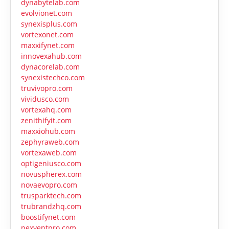
dynabytelab.com
evolvionet.com
synexisplus.com
vortexonet.com
maxxifynet.com
innovexahub.com
dynacorelab.com
synexistechco.com
truvivopro.com
vividusco.com
vortexahq.com
zenithifyit.com
maxxiohub.com
zephyraweb.com
vortexaweb.com
optigeniusco.com
novuspherex.com
novaevopro.com
trusparktech.com
trubrandzhq.com
boostifynet.com
nexventpro.com