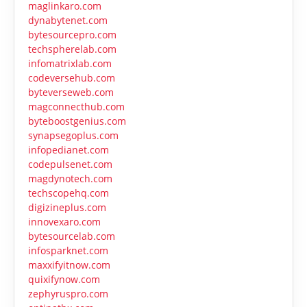
maglinkaro.com
dynabytenet.com
bytesourcepro.com
techspherelab.com
infomatrixlab.com
codeversehub.com
byteverseweb.com
magconnecthub.com
byteboostgenius.com
synapsegoplus.com
infopedianet.com
codepulsenet.com
magdynotech.com
techscopehq.com
digizineplus.com
innovexaro.com
bytesourcelab.com
infosparknet.com
maxxifyitnow.com
quixifynow.com
zephyruspro.com