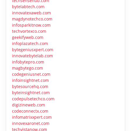
techsensehub.com
bytelabtech.com
innovatexaweb.com
magdynotechco.com
infosparkitnow.com
techvortexco.com
geekifyweb.com
infoplazatech.com
bytegeniusxpert.com
innovatebytelab.com
infobytepro.com
magbytego.com
codegeniusnet.com
infoinsightnet.com
bytesourcehq.com
byteinsightnet.com
codepulsetechco.com
digizineweb.com
codeconnectx.com
infomatrixxpert.com
innovexaronet.com
techvistanow.com