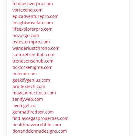
foodiesavorpro.com
vortexohq.com
epicadventurepro.com
insightwavelab.com
lifeexplorerpro.com
novusgo.com
bytestormpro.com
wanderlustchrono.com
culturetrendlab.com
trendsensehub.com
ticktockenigma.com
eulerxr.com
geekifygenius.com
orbitextech.com
magconnecttech.com
zenifyweb.com
livetogel.co
genmatfiredoor.com
findlascegasproperties.com
healthhavenrobbie.com
donanddonnadesigns.com