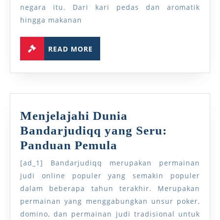
negara itu. Dari kari pedas dan aromatik
Men
hingga makanan
Leza
Men
READ
READ MORE
MORE
Menjelajahi Dunia
Bandarjudiqq yang Seru:
Menjelajahi
Panduan Pemula
Dunia
[ad_1] Bandarjudiqq merupakan permainan
Bandarjudiqq
judi online populer yang semakin populer
yang
dalam beberapa tahun terakhir. Merupakan
permainan yang menggabungkan unsur poker,
Seru:
domino, dan permainan judi tradisional untuk
Panduan