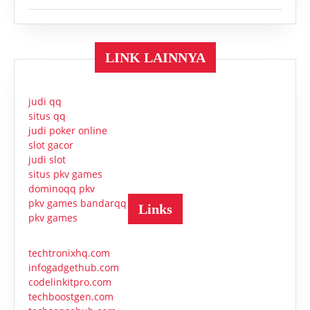
LINK LAINNYA
judi qq
situs qq
judi poker online
slot gacor
judi slot
situs pkv games
dominoqq pkv
pkv games bandarqq
Links
pkv games
techtronixhq.com
infogadgethub.com
codelinkitpro.com
techboostgen.com