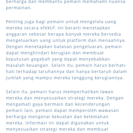
berharga dan membantu pemain memahami nuansa
permainan.
Penting juga bagi pemain untuk mengelola uang
mereka secara efektif. Ini berarti menetapkan
anggaran sebesar berapa banyak mereka bersedia
mengeluarkan uang untuk platform dan menaatinya.
Dengan menetapkan batasan pengeluaran, pemain
dapat menghindari kerugian dan membuat
keputusan gegabah yang dapat menyebabkan
masalah keuangan. Selain itu, pemain harus berhati-
hati terhadap taruhannya dan hanya bertaruh dalam
jumlah yang mampu mereka tanggung kerugiannya.
Selain itu, pemain harus memperhatikan lawan
mereka dan menyesuaikan strategi mereka. Dengan
mengamati gaya bermain dan kecenderungan
pemain lain, pemain dapat memperoleh wawasan
berharga mengenai kekuatan dan kelemahan
mereka. Informasi ini dapat digunakan untuk
menyesuaikan strategi mereka dan membuat