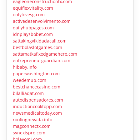
eagleoneconstructiontx.com
equiflexvitality.com
onlylovesg.com
activedesenvolvimento.com
dailyhubpages.com
idnplaysbobet.com
sattakingvikidadacall.com
bestbolaslotgames.com
sattamatkafixedgamehere.com
entrepreneurguardian.com
hibaby.info
paperwashington.com
weedemup.com
bestchancecasino.com
bilalliaqat.com
autodispensadores.com
inductioncooktopp.com
newsmedicaltoday.com
roofingnevada.info
magconnectx.com
synexispro.com
holayomi.com