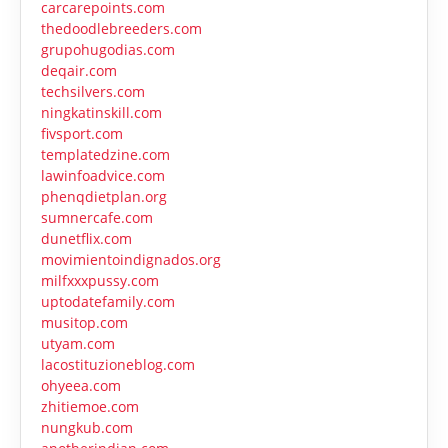
carcarepoints.com
thedoodlebreeders.com
grupohugodias.com
deqair.com
techsilvers.com
ningkatinskill.com
fivsport.com
templatedzine.com
lawinfoadvice.com
phenqdietplan.org
sumnercafe.com
dunetflix.com
movimientoindignados.org
milfxxxpussy.com
uptodatefamily.com
musitop.com
utyam.com
lacostituzioneblog.com
ohyeea.com
zhitiemoe.com
nungkub.com