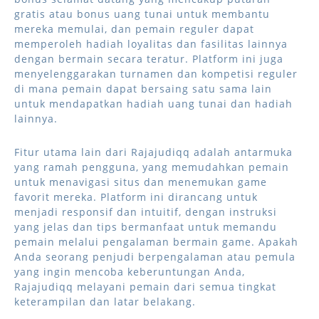
gratis atau bonus uang tunai untuk membantu
mereka memulai, dan pemain reguler dapat
memperoleh hadiah loyalitas dan fasilitas lainnya
dengan bermain secara teratur. Platform ini juga
menyelenggarakan turnamen dan kompetisi reguler
di mana pemain dapat bersaing satu sama lain
untuk mendapatkan hadiah uang tunai dan hadiah
lainnya.
Fitur utama lain dari Rajajudiqq adalah antarmuka
yang ramah pengguna, yang memudahkan pemain
untuk menavigasi situs dan menemukan game
favorit mereka. Platform ini dirancang untuk
menjadi responsif dan intuitif, dengan instruksi
yang jelas dan tips bermanfaat untuk memandu
pemain melalui pengalaman bermain game. Apakah
Anda seorang penjudi berpengalaman atau pemula
yang ingin mencoba keberuntungan Anda,
Rajajudiqq melayani pemain dari semua tingkat
keterampilan dan latar belakang.