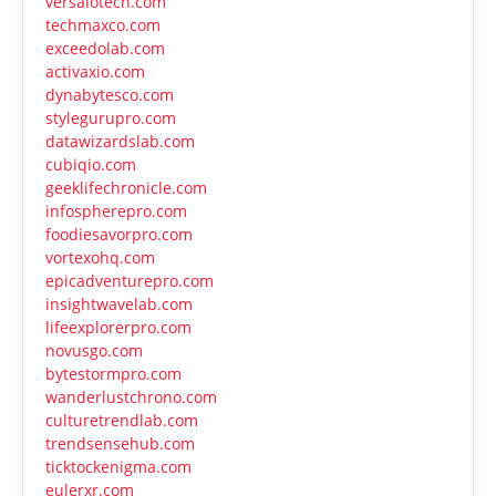
versalotech.com
techmaxco.com
exceedolab.com
activaxio.com
dynabytesco.com
stylegurupro.com
datawizardslab.com
cubiqio.com
geeklifechronicle.com
infospherepro.com
foodiesavorpro.com
vortexohq.com
epicadventurepro.com
insightwavelab.com
lifeexplorerpro.com
novusgo.com
bytestormpro.com
wanderlustchrono.com
culturetrendlab.com
trendsensehub.com
ticktockenigma.com
eulerxr.com