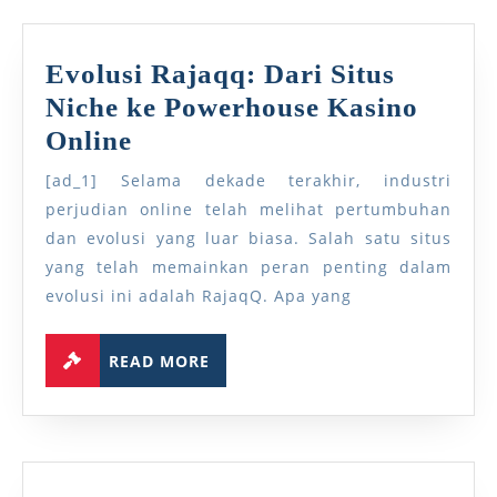
Evolusi Rajaqq: Dari Situs
Niche ke Powerhouse Kasino
Evolusi
Online
Rajaqq:
[ad_1] Selama dekade terakhir, industri
Dari
perjudian online telah melihat pertumbuhan
Situs
dan evolusi yang luar biasa. Salah satu situs
yang telah memainkan peran penting dalam
Niche
evolusi ini adalah RajaqQ. Apa yang
ke
Powerhouse
READ
READ MORE
Kasino
MORE
Online