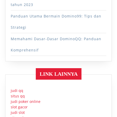
tahun 2023
Panduan Utama Bermain Domino99: Tips dan
Strategi
Memahami Dasar-Dasar DominoQQ: Panduan
Komprehensif
LINK LAINNYA
judi qq
situs qq
judi poker online
slot gacor
judi slot