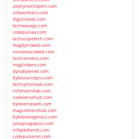
zephyrtechxpert.com
infovortexco.com
digizinelab.com
techwavego.com
codepulsex.com
techscopetech.com
magdynoweb.com
innovexaroweb.com
techreviveco.com
maglinkaro.com
dynabytenet.com
bytesourcepro.com
techspherelab.com
infomatrixlab.com
codeversehub.com
byteverseweb.com
magconnecthub.com
byteboostgenius.com
synapsegoplus.com
infopedianet.com
codepulsenet.com