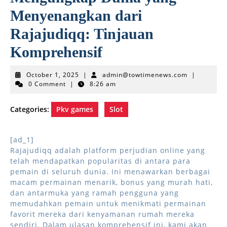
Menyenangkan dari
Rajajudiqq: Tinjauan
Komprehensif
October
admin@tow
October 1, 2025
|
admin@towtimenews.com
|
1,
0 Comment
|
8:26 am
2025
Categories:
Pkv games
Slot
[ad_1]
Rajajudiqq adalah platform perjudian online yang
telah mendapatkan popularitas di antara para
pemain di seluruh dunia. Ini menawarkan berbagai
macam permainan menarik, bonus yang murah hati,
dan antarmuka yang ramah pengguna yang
memudahkan pemain untuk menikmati permainan
favorit mereka dari kenyamanan rumah mereka
sendiri. Dalam ulasan komprehensif ini, kami akan