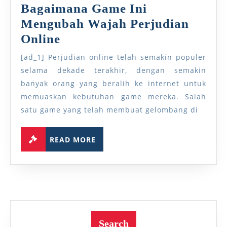
Bagaimana Game Ini
Mengubah Wajah Perjudian
Bangkitnya
Online
Bandarjudiqq:
[ad_1] Perjudian online telah semakin populer
Bagaimana
selama dekade terakhir, dengan semakin
Game
banyak orang yang beralih ke internet untuk
memuaskan kebutuhan game mereka. Salah
Ini
satu game yang telah membuat gelombang di
Mengubah
Wajah
READ
READ MORE
Perjudian
MORE
Online
Search