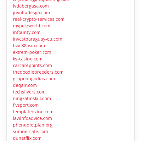
ivdabergasa.com
juyultadesga.com
real-crypto-services.com
mypetzworld.com
infounty.com
investparaguay-eu.com
bwc88asia.com
extrem-poker.com
ks-casino.com
carcarepoints.com
thedoodlebreeders.com
grupohugodias.com
deqair.com
techsilvers.com
ningkatinskill.com
fivsport.com
templatedzine.com
lawinfoadvice.com
phenqdietplan.org
sumnercafe.com
dunetflix.com