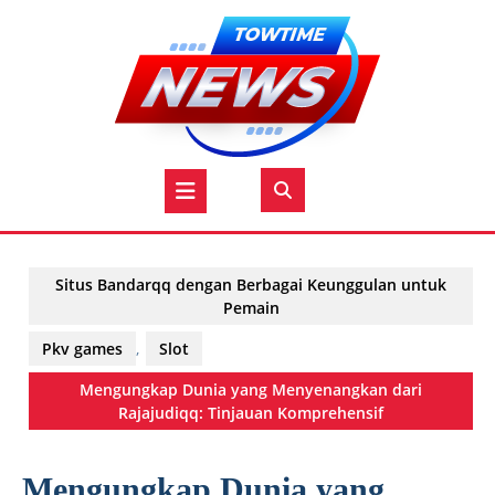
Skip
to
content
Open
Button
Situs Bandarqq dengan Berbagai Keunggulan untuk
Pemain
Pkv games
,
Slot
Mengungkap Dunia yang Menyenangkan dari
Rajajudiqq: Tinjauan Komprehensif
Mengungkap Dunia yang