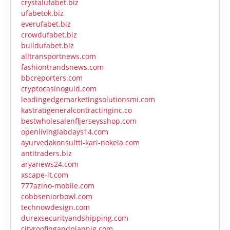
crystalufabet.biz
ufabetok.biz
everufabet.biz
crowdufabet.biz
buildufabet.biz
alltransportnews.com
fashiontrandsnews.com
bbcreporters.com
cryptocasinoguid.com
leadingedgemarketingsolutionsmi.com
kastratigeneralcontractinginc.co
bestwholesalenfljerseysshop.com
openlivinglabdays14.com
ayurvedakonsultti-kari-nokela.com
antitraders.biz
aryanews24.com
xscape-it.com
777azino-mobile.com
cobbseniorbowl.com
technowdesign.com
durexsecurityandshipping.com
cityroofingandplannig.com