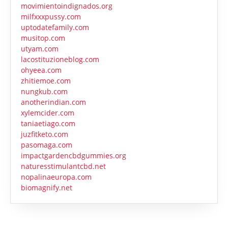
movimientoindignados.org
milfxxxpussy.com
uptodatefamily.com
musitop.com
utyam.com
lacostituzioneblog.com
ohyeea.com
zhitiemoe.com
nungkub.com
anotherindian.com
xylemcider.com
taniaetiago.com
juzfitketo.com
pasomaga.com
impactgardencbdgummies.org
naturesstimulantcbd.net
nopalinaeuropa.com
biomagnify.net