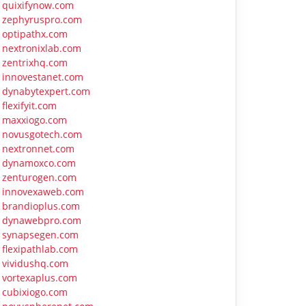
quixifynow.com
zephyruspro.com
optipathx.com
nextronixlab.com
zentrixhq.com
innovestanet.com
dynabytexpert.com
flexifyit.com
maxxiogo.com
novusgotech.com
nextronnet.com
dynamoxco.com
zenturogen.com
innovexaweb.com
brandioplus.com
dynawebpro.com
synapsegen.com
flexipathlab.com
vividushq.com
vortexaplus.com
cubixiogo.com