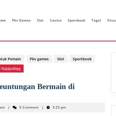
ome
Pkv Games
Slot
Casino
Sportbook
Togel
Situs
ntuk Pemain
Pkv games
,
Slot
,
Sportbook
 Rajajudiqq
Keuntungan Bermain di
admin@towtimenews.com
com
|
0 Comment
|
3:25 pm