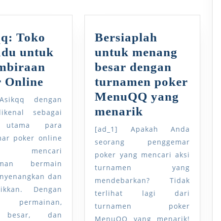
q: Toko
Bersiaplah
adu untuk
untuk menang
mbiraan
besar dengan
Asikqq:
 Online
turnamen poker
Toko
MenuQQ yang
 Asikqq dengan
Terpadu
Bersiaplah
menarik
ikenal sebagai
untuk
untuk
n utama para
[ad_1] Apakah Anda
ar poker online
Kegembiraan
menang
seorang penggemar
 mencari
Poker
besar
poker yang mencari aksi
aman bermain
turnamen yang
Online
dengan
nyenangkan dan
mendebarkan? Tidak
turnamen
yikkan. Dengan
terlihat lagi dari
poker
m permainan,
turnamen poker
MenuQQ
 besar, dan
MenuQQ yang menarik!