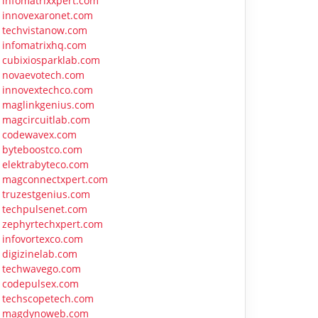
infomatrixxpert.com
innovexaronet.com
techvistanow.com
infomatrixhq.com
cubixiosparklab.com
novaevotech.com
innovextechco.com
maglinkgenius.com
magcircuitlab.com
codewavex.com
byteboostco.com
elektrabyteco.com
magconnectxpert.com
truzestgenius.com
techpulsenet.com
zephyrtechxpert.com
infovortexco.com
digizinelab.com
techwavego.com
codepulsex.com
techscopetech.com
magdynoweb.com