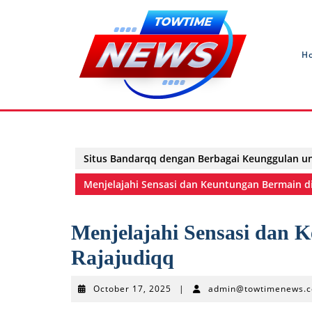
Skip
to
content
H
Situs Bandarqq dengan Berbagai Keunggulan u
Menjelajahi Sensasi dan Keuntungan Bermain di
Menjelajahi Sensasi dan 
Rajajudiqq
October
October 17, 2025
|
admin@towtimenews.
17,