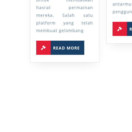
mengapa
antarm
hasrat permainan
penggun
Anda
mereka. Salah satu
harus
platform yang telah
mencobanya
membuat gelombang
READ
READ MORE
MORE