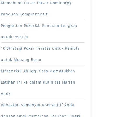
Memahami Dasar-Dasar DominoQQ:
Panduan Komprehensif
Pengertian Poker88: Panduan Lengkap
untuk Pemula
10 Strategi Poker Teratas untuk Pemula
untuk Menang Besar
Merangkul Ahliqq: Cara Memasukkan
Latihan Ini ke dalam Rutinitas Harian
Anda
Bebaskan Semangat Kompetitif Anda
dengan Opsi Permainan Taruhan Tinggi