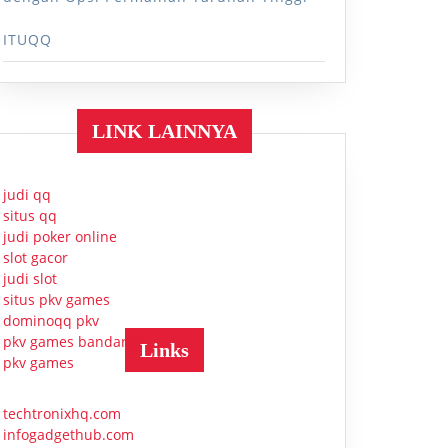
ITUQQ
LINK LAINNYA
judi qq
situs qq
judi poker online
slot gacor
judi slot
situs pkv games
dominoqq pkv
pkv games bandarqq
Links
pkv games
techtronixhq.com
infogadgethub.com