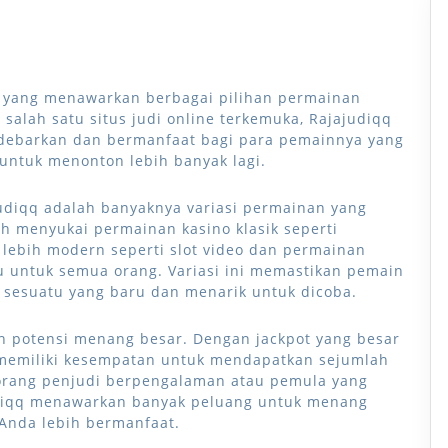
e yang menawarkan berbagai pilihan permainan
 salah satu situs judi online terkemuka, Rajajudiqq
ebarkan dan bermanfaat bagi para pemainnya yang
untuk menonton lebih banyak lagi.
udiqq adalah banyaknya variasi permainan yang
ih menyukai permainan kasino klasik seperti
 lebih modern seperti slot video dan permainan
tu untuk semua orang. Variasi ini memastikan pemain
i sesuatu yang baru dan menarik untuk dicoba.
ah potensi menang besar. Dengan jackpot yang besar
 memiliki kesempatan untuk mendapatkan sejumlah
orang penjudi berpengalaman atau pemula yang
diqq menawarkan banyak peluang untuk menang
Anda lebih bermanfaat.