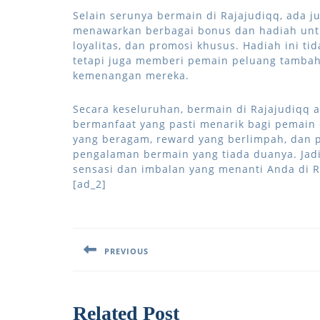
Selain serunya bermain di Rajajudiqq, ada ju
menawarkan berbagai bonus dan hadiah unt
loyalitas, dan promosi khusus. Hadiah ini 
tetapi juga memberi pemain peluang tamba
kemenangan mereka.
Secara keseluruhan, bermain di Rajajudiqq
bermanfaat yang pasti menarik bagi pemain 
yang beragam, reward yang berlimpah, dan 
pengalaman bermain yang tiada duanya. Jadi
sensasi dan imbalan yang menanti Anda di R
[ad_2]
Post
navigation
PREVIOUS
Previous
post:
Related Post