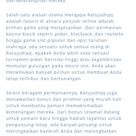
dan keterampilan mereka.
Salah satu alasan utama mengapa Ratujudiqq
adalah favorit di antara penjudi online adalah
pilihan game yang mengesankan. Dari permainan
kasino klasik seperti poker, blackjack, dan roulette
hingga game slot populer dan opsi taruhan
olahraga, ada sesuatu untuk semua orang di
Ratujudiqq. Apakah Anda lebih suka sensasi
turnamen poker berisiko tinggi atau kegembiraan
memutar gulungan pada mesin slot, Anda akan
menemukan banyak pilihan untuk membuat Anda
tetap terhibur dan bertunangan.
Selain beragam permainannya, Ratujudiqq juga
menawarkan bonus dan promosi yang murah hati
untuk membantu pemain memaksimalkan
kemenangan mereka. Dari bonus selamat datang
untuk pemain baru hingga hadiah loyalitas untuk
pengunjung tetap, ada banyak peluang untuk
meningkatkan bankroll Anda dan meningkatkan