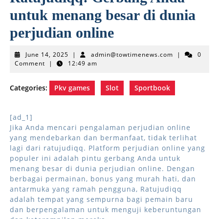
untuk menang besar di dunia
perjudian online
June
admin@towti
June 14, 2025
|
admin@towtimenews.com
|
0
14,
Comment
|
12:49 am
2025
Categories:
Pkv games
Slot
Sportbook
[ad_1]
Jika Anda mencari pengalaman perjudian online
yang mendebarkan dan bermanfaat, tidak terlihat
lagi dari ratujudiqq. Platform perjudian online yang
populer ini adalah pintu gerbang Anda untuk
menang besar di dunia perjudian online. Dengan
berbagai permainan, bonus yang murah hati, dan
antarmuka yang ramah pengguna, Ratujudiqq
adalah tempat yang sempurna bagi pemain baru
dan berpengalaman untuk menguji keberuntungan