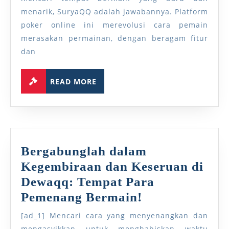
Poker
menarik, SuryaQQ adalah jawabannya. Platform
poker online ini merevolusi cara pemain
bersama
merasakan permainan, dengan beragam fitur
SuryaQQ
dan
READ
READ MORE
MORE
Bergabunglah dalam
Kegembiraan dan Keseruan di
Dewaqq: Tempat Para
Bergabunglah
Pemenang Bermain!
dalam
[ad_1] Mencari cara yang menyenangkan dan
Kegembiraan
mengasyikkan untuk menghabiskan waktu