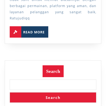
berbagai permainan, platform yang aman, dan
pilihan
layanan pelanggan yang sangat baik,
utama
Ratujudiqq
untuk
gamer
READ
READ MORE
MORE
di
Indonesia
Search
Search