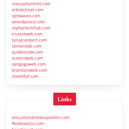
novuspherenet.com
orbitechnet.com
optiwavex.com
omnidynoco.com
zephyrtechhub.com
truzestweb.com
synapsexpert.com
zentarolab.com
quikbiznow.com
xceleroweb.com
optigogoweb.com
brandaroweb.com
zoomifyit.com
Links
educationalnewsupdates.com
flexiboostco.com