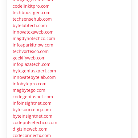
codelinkitpro.com
techboostgen.com
techsensehub.com
bytelabtech.com
innovatexaweb.com
magdynotechco.com
infosparkitnow.com
techvortexco.com
geekifyweb.com
infoplazatech.com
bytegeniusxpert.com
innovatebytelab.com
infobytepro.com
magbytego.com
codegeniusnet.com
infoinsightnet.com
bytesourcehq.com
byteinsightnet.com
codepulsetechco.com
digizineweb.com
codeconnectx.com