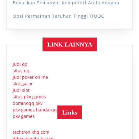
Bebaskan Semangat Kompetitif Anda dengan
Opsi Permainan Taruhan Tinggi ITUQQ
LINK LAINNYA
judi qq
situs qq
judi poker online
slot gacor
judi slot
situs pkv games
dominoqq pkv
pkv games bandarqq
Links
pkv games
techtronixhq.com
infogadgethub.com