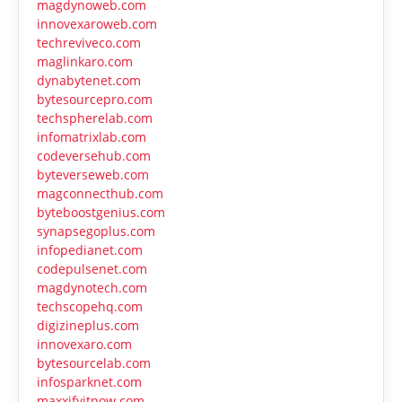
magdynoweb.com
innovexaroweb.com
techreviveco.com
maglinkaro.com
dynabytenet.com
bytesourcepro.com
techspherelab.com
infomatrixlab.com
codeversehub.com
byteverseweb.com
magconnecthub.com
byteboostgenius.com
synapsegoplus.com
infopedianet.com
codepulsenet.com
magdynotech.com
techscopehq.com
digizineplus.com
innovexaro.com
bytesourcelab.com
infosparknet.com
maxxifyitnow.com