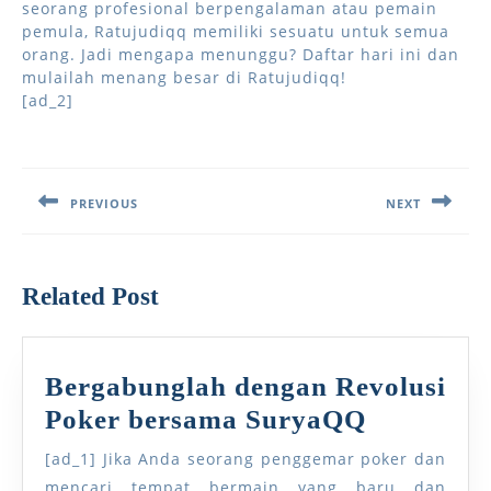
seorang profesional berpengalaman atau pemain
pemula, Ratujudiqq memiliki sesuatu untuk semua
orang. Jadi mengapa menunggu? Daftar hari ini dan
mulailah menang besar di Ratujudiqq!
[ad_2]
Post
navigation
PREVIOUS
NEXT
Previous
Next
post:
post:
Related Post
Bergabunglah dengan Revolusi
Bergabun
Poker bersama SuryaQQ
dengan
[ad_1] Jika Anda seorang penggemar poker dan
Revolusi
mencari tempat bermain yang baru dan