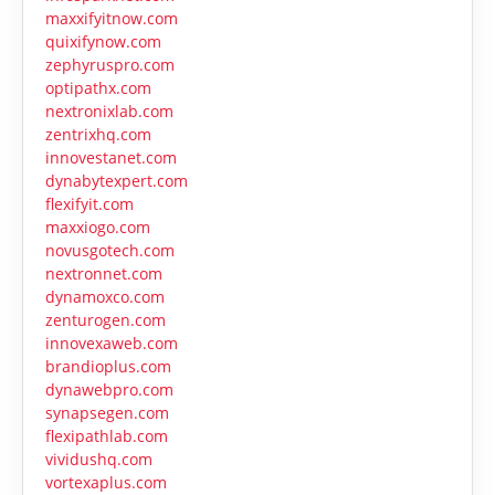
maxxifyitnow.com
quixifynow.com
zephyruspro.com
optipathx.com
nextronixlab.com
zentrixhq.com
innovestanet.com
dynabytexpert.com
flexifyit.com
maxxiogo.com
novusgotech.com
nextronnet.com
dynamoxco.com
zenturogen.com
innovexaweb.com
brandioplus.com
dynawebpro.com
synapsegen.com
flexipathlab.com
vividushq.com
vortexaplus.com