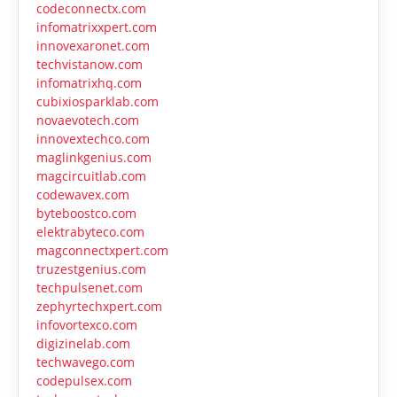
codeconnectx.com
infomatrixxpert.com
innovexaronet.com
techvistanow.com
infomatrixhq.com
cubixiosparklab.com
novaevotech.com
innovextechco.com
maglinkgenius.com
magcircuitlab.com
codewavex.com
byteboostco.com
elektrabyteco.com
magconnectxpert.com
truzestgenius.com
techpulsenet.com
zephyrtechxpert.com
infovortexco.com
digizinelab.com
techwavego.com
codepulsex.com