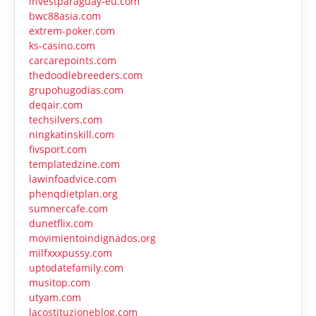
investparaguay-eu.com
bwc88asia.com
extrem-poker.com
ks-casino.com
carcarepoints.com
thedoodlebreeders.com
grupohugodias.com
deqair.com
techsilvers.com
ningkatinskill.com
fivsport.com
templatedzine.com
lawinfoadvice.com
phenqdietplan.org
sumnercafe.com
dunetflix.com
movimientoindignados.org
milfxxxpussy.com
uptodatefamily.com
musitop.com
utyam.com
lacostituzioneblog.com