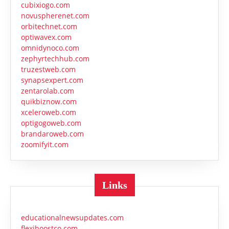
cubixiogo.com
novuspherenet.com
orbitechnet.com
optiwavex.com
omnidynoco.com
zephyrtechhub.com
truzestweb.com
synapsexpert.com
zentarolab.com
quikbiznow.com
xceleroweb.com
optigogoweb.com
brandaroweb.com
zoomifyit.com
Links
educationalnewsupdates.com
flexiboostco.com