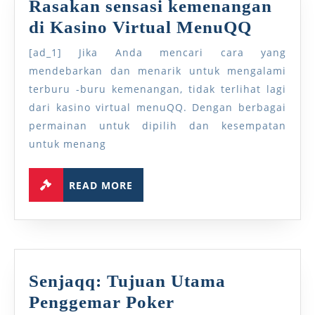
Rasakan sensasi kemenangan
Rasaka
di Kasino Virtual MenuQQ
sensasi
[ad_1] Jika Anda mencari cara yang
kemena
mendebarkan dan menarik untuk mengalami
di
terburu -buru kemenangan, tidak terlihat lagi
dari kasino virtual menuQQ. Dengan berbagai
Kasino
permainan untuk dipilih dan kesempatan
Virtual
untuk menang
MenuQ
READ
READ MORE
MORE
Senjaqq: Tujuan Utama
Senjaqq:
Penggemar Poker