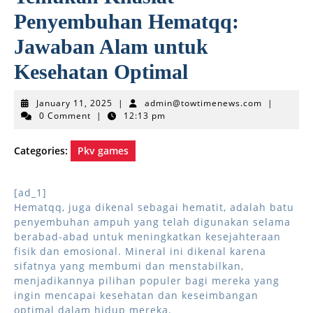
Penyembuhan Hematqq:
Jawaban Alam untuk
Kesehatan Optimal
January
admin@tow
January 11, 2025
|
admin@towtimenews.com
|
11,
0 Comment
|
12:13 pm
2025
Categories:
Pkv games
[ad_1]
Hematqq, juga dikenal sebagai hematit, adalah batu
penyembuhan ampuh yang telah digunakan selama
berabad-abad untuk meningkatkan kesejahteraan
fisik dan emosional. Mineral ini dikenal karena
sifatnya yang membumi dan menstabilkan,
menjadikannya pilihan populer bagi mereka yang
ingin mencapai kesehatan dan keseimbangan
optimal dalam hidup mereka.