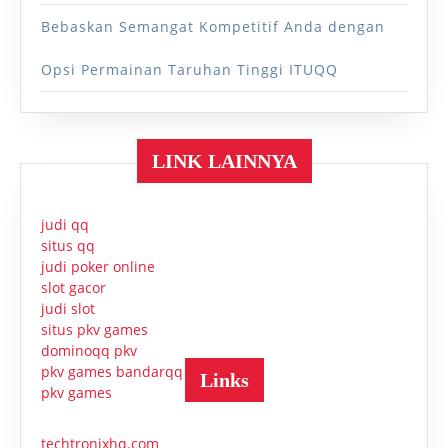
Bebaskan Semangat Kompetitif Anda dengan
Opsi Permainan Taruhan Tinggi ITUQQ
LINK LAINNYA
judi qq
situs qq
judi poker online
slot gacor
judi slot
situs pkv games
dominoqq pkv
pkv games bandarqq
Links
pkv games
techtronixhq.com