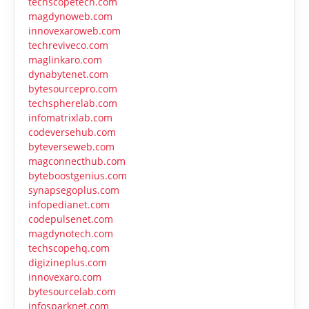
techscopetech.com
magdynoweb.com
innovexaroweb.com
techreviveco.com
maglinkaro.com
dynabytenet.com
bytesourcepro.com
techspherelab.com
infomatrixlab.com
codeversehub.com
byteverseweb.com
magconnecthub.com
byteboostgenius.com
synapsegoplus.com
infopedianet.com
codepulsenet.com
magdynotech.com
techscopehq.com
digizineplus.com
innovexaro.com
bytesourcelab.com
infosparknet.com