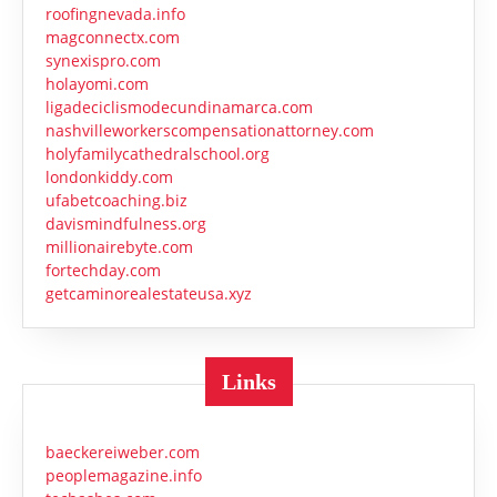
roofingnevada.info
magconnectx.com
synexispro.com
holayomi.com
ligadeciclismodecundinamarca.com
nashvilleworkerscompensationattorney.com
holyfamilycathedralschool.org
londonkiddy.com
ufabetcoaching.biz
davismindfulness.org
millionairebyte.com
fortechday.com
getcaminorealestateusa.xyz
Links
baeckereiweber.com
peoplemagazine.info