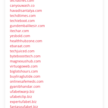
techashes.com
canyouwash.co
havadisantalya.com
techdtimes.com
techieboot.com
gundembalikesir.com
itechar.com
yesbold.com
healthhubzone.com
ebaraat.com
techjuiced.com
byteboosttech.com
magnexushub.com
virtuogoweb.com
biglotshours.com
buyliraglutide.com
onlinesafemeds.com
gyanibhandar.com
ufabetwarp.biz
ufabetclip.biz
expertufabet.biz
fantasyufabet.biz