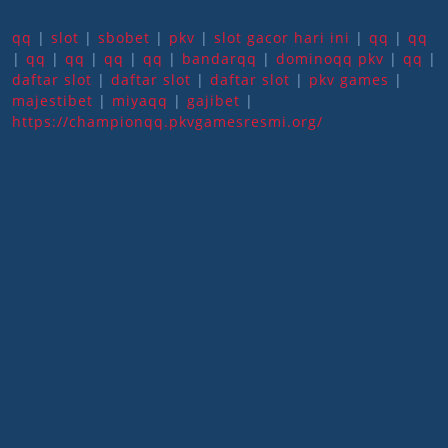
qq
|
slot
|
sbobet
|
pkv
|
slot gacor hari ini
|
qq
|
qq
|
qq
|
qq
|
qq
|
qq
|
bandarqq
|
dominoqq pkv
|
qq
|
daftar slot
|
daftar slot
|
daftar slot
|
pkv games
|
majestibet
|
miyaqq
|
gajibet
|
https://championqq.pkvgamesresmi.org/