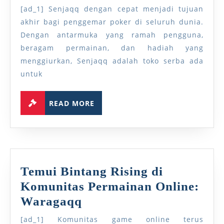
Tujuan
[ad_1] Senjaqq dengan cepat menjadi tujuan
Utama
akhir bagi penggemar poker di seluruh dunia.
Penggemar
Dengan antarmuka yang ramah pengguna,
beragam permainan, dan hadiah yang
Poker
menggiurkan, Senjaqq adalah toko serba ada
untuk
READ
READ MORE
MORE
Temui Bintang Rising di
Komunitas Permainan Online:
Temui
Waragaqq
Bintang
[ad_1] Komunitas game online terus