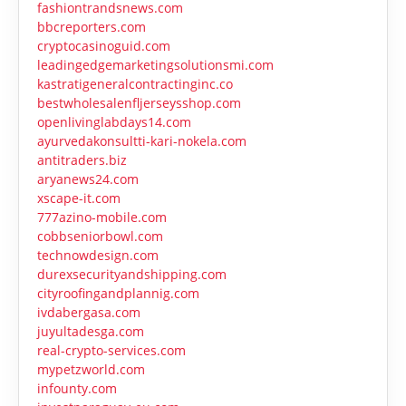
fashiontrandsnews.com
bbcreporters.com
cryptocasinoguid.com
leadingedgemarketingsolutionsmi.com
kastratigeneralcontractinginc.co
bestwholesalenfljerseysshop.com
openlivinglabdays14.com
ayurvedakonsultti-kari-nokela.com
antitraders.biz
aryanews24.com
xscape-it.com
777azino-mobile.com
cobbseniorbowl.com
technowdesign.com
durexsecurityandshipping.com
cityroofingandplannig.com
ivdabergasa.com
juyultadesga.com
real-crypto-services.com
mypetzworld.com
infounty.com