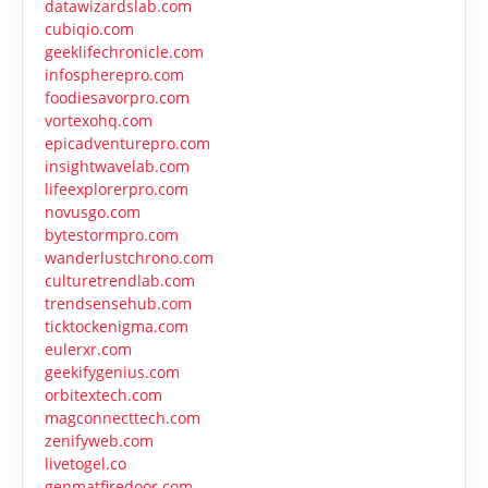
datawizardslab.com
cubiqio.com
geeklifechronicle.com
infospherepro.com
foodiesavorpro.com
vortexohq.com
epicadventurepro.com
insightwavelab.com
lifeexplorerpro.com
novusgo.com
bytestormpro.com
wanderlustchrono.com
culturetrendlab.com
trendsensehub.com
ticktockenigma.com
eulerxr.com
geekifygenius.com
orbitextech.com
magconnecttech.com
zenifyweb.com
livetogel.co
genmatfiredoor.com