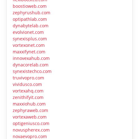
boostioweb.com
zephyrushub.com
optipathlab.com
dynabytelab.com
evolvionet.com
synexisplus.com
vortexonet.com
maxxifynet.com
innovexahub.com
dynacorelab.com
synexistechco.com
truvivopro.com
vividusco.com
vortexahq.com
zenithifyit.com
maxxiohub.com
zephyraweb.com
vortexaweb.com
optigeniusco.com
novuspherex.com
novaevopro.com