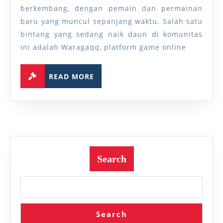
Rising
berkembang, dengan pemain dan permainan
di
baru yang muncul sepanjang waktu. Salah satu
bintang yang sedang naik daun di komunitas
Komunitas
ini adalah Waragaqq, platform game online
Permainan
Online:
READ
READ MORE
Waragaqq
MORE
Search
Search