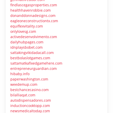
findlascegasproperties.com
healthhavenrobbie.com
donanddonnadesigns.com
eagleoneconstructiontx.com
equiflexvitality.com
onlylovesg.com
activedesenvolvimento.com
dailyhubpages.com
idnplaysbobet.com
sattakingvikidadacall.com
bestbolaslotgames.com
sattamatkafixedgamehere.com
entrepreneurguardian.com
hibaby.info
paperwashington.com
weedemup.com
bestchancecasino.com
bilalliaqat.com
autodispensadores.com
inductioncooktopp.com
newsmedicaltoday.com