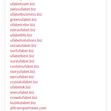
ufabetsiam.biz
swissufabet.biz
ufabetbusiness.biz
greenufabet.biz
ufabetcolor.biz
extraufabet.biz
ufabetlife.biz
ufabetsolutions.biz
socialufabet.biz
surfufabet.biz
ufabetbest.biz
sureufabet.biz
customufabet.biz
storyufabet.biz
epicufabet.biz
crystalufabet.biz
ufabetok.biz
everufabet.biz
crowdufabet.biz
buildufabet.biz
alltransportnews.com