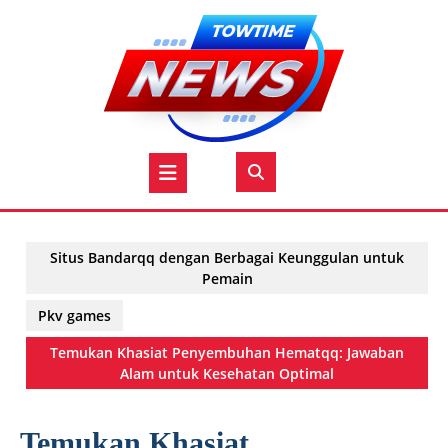
Skip
to
content
Open
Button
Situs Bandarqq dengan Berbagai Keunggulan untuk
Pemain
Pkv games
Temukan Khasiat Penyembuhan Hematqq: Jawaban
Alam untuk Kesehatan Optimal
Temukan Khasiat