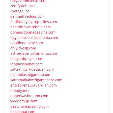
magconnecttech.com
zenifyweb.com
livetogel.co
genmatfiredoor.com
findlascegasproperties.com
healthhavenrobbie.com
donanddonnadesigns.com
eagleoneconstructiontx.com
equiflexvitality.com
onlylovesg.com
activedesenvolvimento.com
dailyhubpages.com
idnplaysbobet.com
sattakingvikidadacall.com
bestbolaslotgames.com
sattamatkafixedgamehere.com
entrepreneurguardian.com
hibaby.info
paperwashington.com
weedemup.com
bestchancecasino.com
bilalliaqat.com