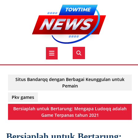
Skip
to
content
Open
Button
Situs Bandarqq dengan Berbagai Keunggulan untuk
Pemain
Pkv games
Bersiaplah untuk Bertarung: Mengapa Ludoqq adalah
Game Terpanas tahun 2021
Bersiaplah untuk Bertarung: