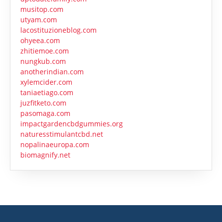
musitop.com
utyam.com
lacostituzioneblog.com
ohyeea.com
zhitiemoe.com
nungkub.com
anotherindian.com
xylemcider.com
taniaetiago.com
juzfitketo.com
pasomaga.com
impactgardencbdgummies.org
naturesstimulantcbd.net
nopalinaeuropa.com
biomagnify.net