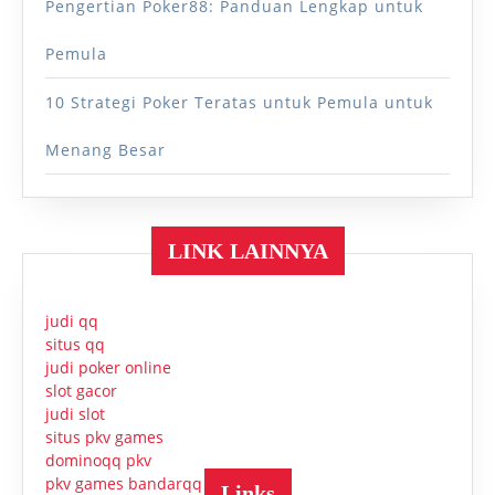
Pengertian Poker88: Panduan Lengkap untuk
Pemula
10 Strategi Poker Teratas untuk Pemula untuk
Menang Besar
LINK LAINNYA
judi qq
situs qq
judi poker online
slot gacor
judi slot
situs pkv games
dominoqq pkv
pkv games bandarqq
Links