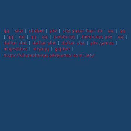
qq
|
slot
|
sbobet
|
pkv
|
slot gacor hari ini
|
qq
|
qq
|
qq
|
qq
|
qq
|
qq
|
bandarqq
|
dominoqq pkv
|
qq
|
daftar slot
|
daftar slot
|
daftar slot
|
pkv games
|
majestibet
|
miyaqq
|
gajibet
|
https://championqq.pkvgamesresmi.org/