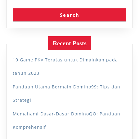
Search
Recent Posts
10 Game PKV Teratas untuk Dimainkan pada
tahun 2023
Panduan Utama Bermain Domino99: Tips dan
Strategi
Memahami Dasar-Dasar DominoQQ: Panduan
Komprehensif