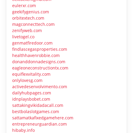
eulerxr.com
geekifygenius.com
orbitextech.com
magconnecttech.com
zenifyweb.com
livetogel.co
genmatfiredoor.com
findlascegasproperties.com
healthhavenrobbie.com
donanddonnadesigns.com
eagleoneconstructiontx.com
equiflexvitality.com
onlylovesg.com
activedesenvolvimento.com
dailyhubpages.com
idnplaysbobet.com
sattakingvikidadacall.com
bestbolaslotgames.com
sattamatkafixedgamehere.com
entrepreneurguardian.com
hibaby.info