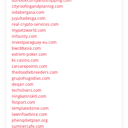
durexsecurityandshipping.com
cityroofingandplannig.com
ivdabergasa.com
juyultadesga.com
real-crypto-services.com
mypetzworld.com
infounty.com
investparaguay-eu.com
bwc88asia.com
extrem-poker.com
ks-casino.com
carcarepoints.com
thedoodlebreeders.com
grupohugodias.com
deqair.com
techsilvers.com
ningkatinskill.com
fivsport.com
templatedzine.com
lawinfoadvice.com
phenqdietplan.org
sumnercafe.com