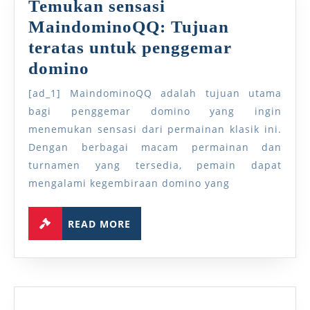
Temukan sensasi
MaindominoQQ: Tujuan
teratas untuk penggemar
Temukan
domino
sensasi
[ad_1] MaindominoQQ adalah tujuan utama
MaindominoQQ:
bagi penggemar domino yang ingin
Tujuan
menemukan sensasi dari permainan klasik ini.
Dengan berbagai macam permainan dan
teratas
turnamen yang tersedia, pemain dapat
untuk
mengalami kegembiraan domino yang
penggemar
domino
READ
READ MORE
MORE