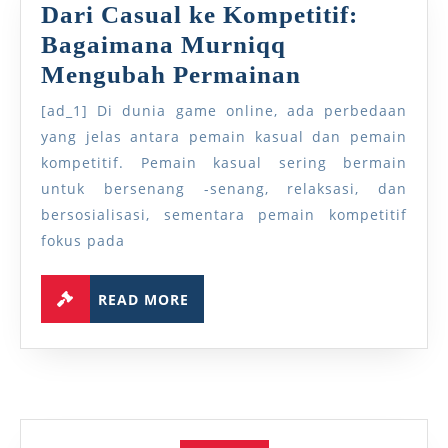
Online
Dari Casual ke Kompetitif:
Bagaimana Murniqq
Dari
Mengubah Permainan
Casual
[ad_1] Di dunia game online, ada perbedaan
ke
yang jelas antara pemain kasual dan pemain
Kompetitif:
kompetitif. Pemain kasual sering bermain
untuk bersenang -senang, relaksasi, dan
Bagaimana
bersosialisasi, sementara pemain kompetitif
Murniqq
fokus pada
Mengubah
Permainan
READ
READ MORE
MORE