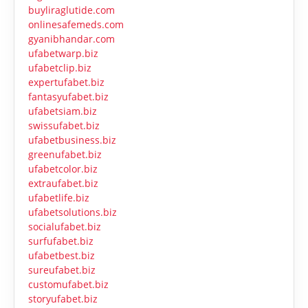
buyliraglutide.com
onlinesafemeds.com
gyanibhandar.com
ufabetwarp.biz
ufabetclip.biz
expertufabet.biz
fantasyufabet.biz
ufabetsiam.biz
swissufabet.biz
ufabetbusiness.biz
greenufabet.biz
ufabetcolor.biz
extraufabet.biz
ufabetlife.biz
ufabetsolutions.biz
socialufabet.biz
surfufabet.biz
ufabetbest.biz
sureufabet.biz
customufabet.biz
storyufabet.biz