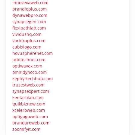
innovexaweb.com
brandioplus.com
dynawebpro.com
synapsegen.com
flexipathlab.com
vividushq.com
vortexaplus.com
cubixiogo.com
novuspherenet.com
orbitechnet.com
optiwavex.com
omnidynoco.com
zephyrtechhub.com
truzestweb.com
synapsexpert.com
zentarolab.com
quikbiznow.com
xceleroweb.com
optigogoweb.com
brandaroweb.com
zoomifyit.com