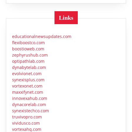
Links
educationalnewsupdates.com
flexiboostco.com
boostioweb.com
zephyrushub.com
optipathlab.com
dynabytelab.com
evolvionet.com
synexisplus.com
vortexonet.com
maxxifynet.com
innovexahub.com
dynacorelab.com
synexistechco.com
truvivopro.com
vividusco.com
vortexahq.com