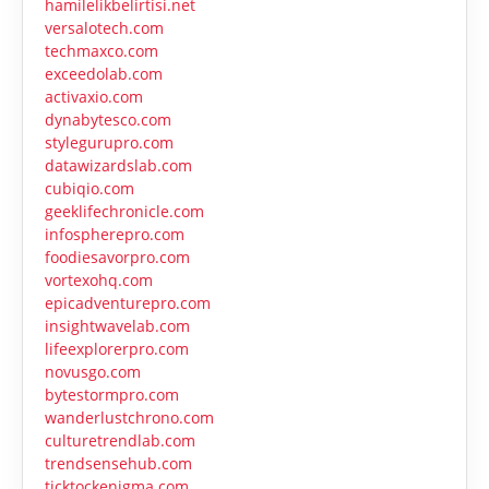
hamilelikbelirtisi.net
versalotech.com
techmaxco.com
exceedolab.com
activaxio.com
dynabytesco.com
stylegurupro.com
datawizardslab.com
cubiqio.com
geeklifechronicle.com
infospherepro.com
foodiesavorpro.com
vortexohq.com
epicadventurepro.com
insightwavelab.com
lifeexplorerpro.com
novusgo.com
bytestormpro.com
wanderlustchrono.com
culturetrendlab.com
trendsensehub.com
ticktockenigma.com