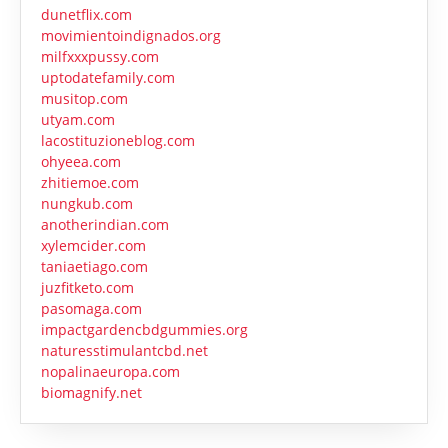
dunetflix.com
movimientoindignados.org
milfxxxpussy.com
uptodatefamily.com
musitop.com
utyam.com
lacostituzioneblog.com
ohyeea.com
zhitiemoe.com
nungkub.com
anotherindian.com
xylemcider.com
taniaetiago.com
juzfitketo.com
pasomaga.com
impactgardencbdgummies.org
naturesstimulantcbd.net
nopalinaeuropa.com
biomagnify.net