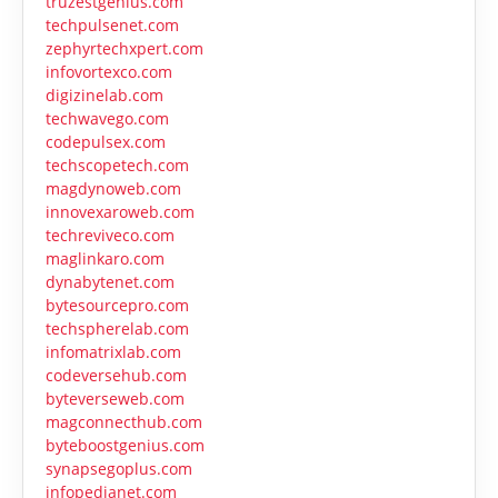
truzestgenius.com
techpulsenet.com
zephyrtechxpert.com
infovortexco.com
digizinelab.com
techwavego.com
codepulsex.com
techscopetech.com
magdynoweb.com
innovexaroweb.com
techreviveco.com
maglinkaro.com
dynabytenet.com
bytesourcepro.com
techspherelab.com
infomatrixlab.com
codeversehub.com
byteverseweb.com
magconnecthub.com
byteboostgenius.com
synapsegoplus.com
infopedianet.com