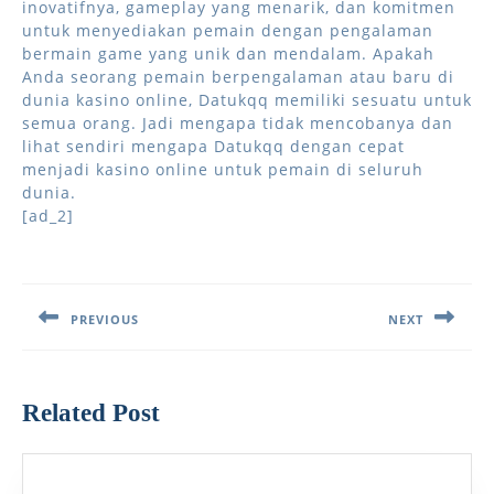
inovatifnya, gameplay yang menarik, dan komitmen
untuk menyediakan pemain dengan pengalaman
bermain game yang unik dan mendalam. Apakah
Anda seorang pemain berpengalaman atau baru di
dunia kasino online, Datukqq memiliki sesuatu untuk
semua orang. Jadi mengapa tidak mencobanya dan
lihat sendiri mengapa Datukqq dengan cepat
menjadi kasino online untuk pemain di seluruh
dunia.
[ad_2]
Post
navigation
PREVIOUS
NEXT
Previous
Next
post:
post:
Related Post