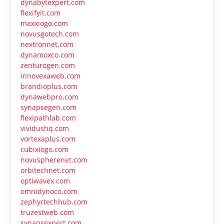
dynabytexpert.com
flexifyit.com
maxxiogo.com
novusgotech.com
nextronnet.com
dynamoxco.com
zenturogen.com
innovexaweb.com
brandioplus.com
dynawebpro.com
synapsegen.com
flexipathlab.com
vividushq.com
vortexaplus.com
cubixiogo.com
novuspherenet.com
orbitechnet.com
optiwavex.com
omnidynoco.com
zephyrtechhub.com
truzestweb.com
synapsexpert.com