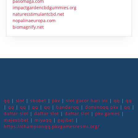
pasomaga.com
impactgardencbdgummies.org
naturesstimulantcbd.net
nopalinaeuropa.com
biomagnify.net
qq
|
slot
|
sbobet
|
pkv
|
slot gacor hari ini
|
qq
|
qq
|
qq
|
qq
|
qq
|
qq
|
bandarqq
|
dominoqq pkv
|
qq
|
daftar slot
|
daftar slot
|
daftar slot
|
pkv games
|
majestibet
|
miyaqq
|
gajibet
|
https://championqq.pkvgamesresmi.org/