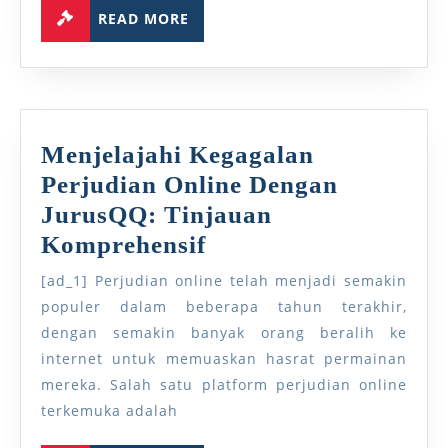
READ
READ MORE
MORE
Menjelajahi Kegagalan
Perjudian Online Dengan
JurusQQ: Tinjauan
Menjelajahi
Komprehensif
Kegagalan
[ad_1] Perjudian online telah menjadi semakin
Perjudian
populer dalam beberapa tahun terakhir,
Online
dengan semakin banyak orang beralih ke
internet untuk memuaskan hasrat permainan
Dengan
mereka. Salah satu platform perjudian online
JurusQQ:
terkemuka adalah
Tinjauan