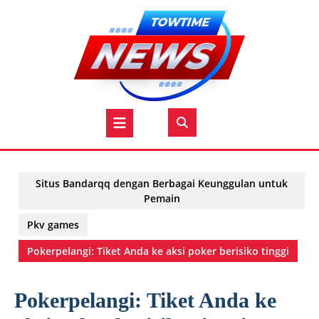
Skip
to
content
Open
Button
Situs Bandarqq dengan Berbagai Keunggulan untuk
Pemain
Pkv games
Pokerpelangi: Tiket Anda ke aksi poker berisiko tinggi
Pokerpelangi: Tiket Anda ke