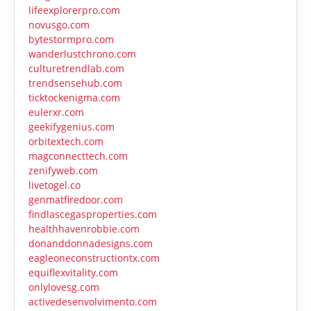
lifeexplorerpro.com
novusgo.com
bytestormpro.com
wanderlustchrono.com
culturetrendlab.com
trendsensehub.com
ticktockenigma.com
eulerxr.com
geekifygenius.com
orbitextech.com
magconnecttech.com
zenifyweb.com
livetogel.co
genmatfiredoor.com
findlascegasproperties.com
healthhavenrobbie.com
donanddonnadesigns.com
eagleoneconstructiontx.com
equiflexvitality.com
onlylovesg.com
activedesenvolvimento.com