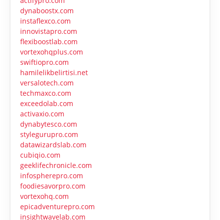
actifypro.com
dynaboostx.com
instaflexco.com
innovistapro.com
flexiboostlab.com
vortexohqplus.com
swiftiopro.com
hamilelikbelirtisi.net
versalotech.com
techmaxco.com
exceedolab.com
activaxio.com
dynabytesco.com
stylegurupro.com
datawizardslab.com
cubiqio.com
geeklifechronicle.com
infospherepro.com
foodiesavorpro.com
vortexohq.com
epicadventurepro.com
insightwavelab.com