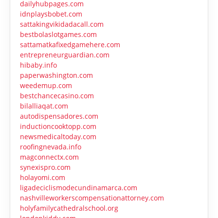
dailyhubpages.com
idnplaysbobet.com
sattakingvikidadacall.com
bestbolaslotgames.com
sattamatkafixedgamehere.com
entrepreneurguardian.com
hibaby.info
paperwashington.com
weedemup.com
bestchancecasino.com
bilalliaqat.com
autodispensadores.com
inductioncooktopp.com
newsmedicaltoday.com
roofingnevada.info
magconnectx.com
synexispro.com
holayomi.com
ligadeciclismodecundinamarca.com
nashvilleworkerscompensationattorney.com
holyfamilycathedralschool.org